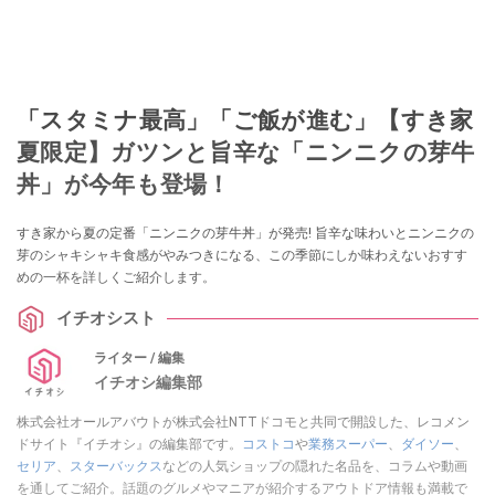
「スタミナ最高」「ご飯が進む」【すき家
夏限定】ガツンと旨辛な「ニンニクの芽牛
丼」が今年も登場！
すき家から夏の定番「ニンニクの芽牛丼」が発売! 旨辛な味わいとニンニクの
芽のシャキシャキ食感がやみつきになる、この季節にしか味わえないおすす
めの一杯を詳しくご紹介します。
イチオシスト
ライター / 編集
イチオシ編集部
株式会社オールアバウトが株式会社NTTドコモと共同で開設した、レコメン
ドサイト『イチオシ』の編集部です。
コストコ
や
業務スーパー
、
ダイソー
、
セリア
、
スターバックス
などの人気ショップの隠れた名品を、コラムや動画
を通してご紹介。話題のグルメやマニアが紹介するアウトドア情報も満載で