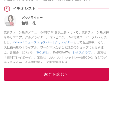
イチオシスト
グルメライター
相場一花
飲食チェーン店のメニューを年間100食以上食べ比べる、飲食チェーン店お持
ち帰りマニア。グルメライター。コンビニグルメや地域スーパーグルメも楽
しむ。
Yahoo！ニュースエキスパートクリエイター
としても活動中。また、
久世福商店やトライアル、ワークマン女子など話題のショップにも足を運
ぶ。晋遊舎「LDK」や
「360LiFE」
、KADOKAWA
「レタスクラブ」
、集英社
「週刊プレイボーイ」、宝島社「おいしい！ シャトレーゼBOOK」などでグ
ルメライター、食の専門家として出演実績あり。
このイチオシストの他の記事を読む
続きを読む＞