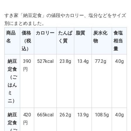
すき家「納豆定食」の値段やカロリー、塩分などをサイズ
別にまとめました。
商品
価格
カロリー
たんぱ
脂質
炭水化
食塩
名
（税
く質
物
相当
込）
量
納豆
390
527kcal
23.8g
13.4g
77.2g
4.0g
定食
円
（ご
はん
ミ
ニ）
納豆
420
665kcal
26.2g
13.9g
108.5g
4.0g
定食
円
（ご