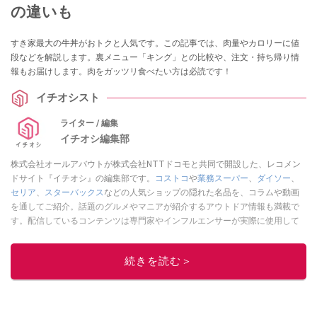
の違いも
すき家最大の牛丼がおトクと人気です。この記事では、肉量やカロリーに値
段などを解説します。裏メニュー「キング」との比較や、注文・持ち帰り情
報もお届けします。肉をガッツリ食べたい方は必読です！
イチオシスト
ライター / 編集
イチオシ編集部
株式会社オールアバウトが株式会社NTTドコモと共同で開設した、レコメン
ドサイト『イチオシ』の編集部です。
コストコ
や
業務スーパー
、
ダイソー
、
セリア
、
スターバックス
などの人気ショップの隠れた名品を、コラムや動画
を通してご紹介。話題のグルメやマニアが紹介するアウトドア情報も満載で
す。配信しているコンテンツは専門家やインフルエンサーが実際に使用して
レビューしています。毎日トレンド情報をお届けしているので、ぜひ
Google
ニュースでフォロー
してください！
続きを読む＞
このイチオシストの他の記事を読む