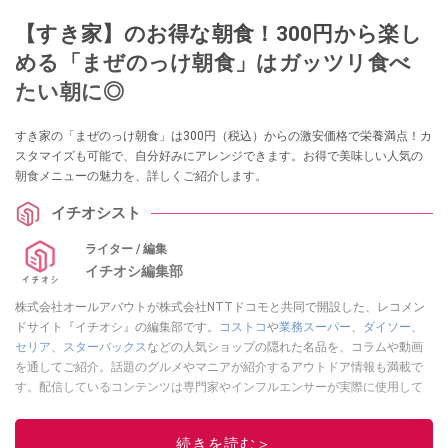
【すき家】のお得な朝食！300円から楽し
める「まぜのっけ朝食」はガッツリ食べ
たい朝に◎
すき家の「まぜのっけ朝食」は300円（税込）からの激安価格で栄養満点！カ
スタマイズも可能で、自分好みにアレンジできます。お得で美味しい人気の
朝食メニューの魅力を、詳しくご紹介します。
イチオシスト
ライター / 編集
イチオシ編集部
株式会社オールアバウトが株式会社NTTドコモと共同で開設した、レコメン
ドサイト『イチオシ』の編集部です。
コストコ
や
業務スーパー
、
ダイソー
、
セリア
、
スターバックス
などの人気ショップの隠れた名品を、コラムや動画
を通してご紹介。話題のグルメやマニアが紹介するアウトドア情報も満載で
す。配信しているコンテンツは専門家やインフルエンサーが実際に使用して
レビューしています。毎日トレンド情報をお届けしているので、ぜひ
Google
ニュースでフォロー
してください！
続きを読む＞