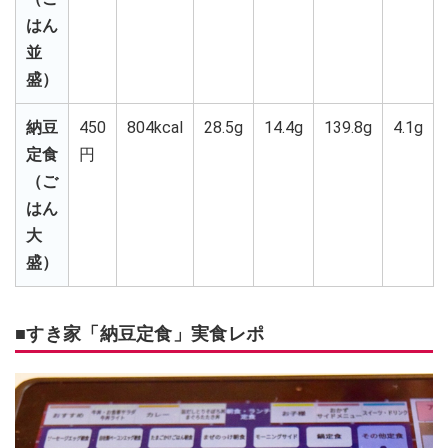
はん
並
盛）
納豆
450
804kcal
28.5g
14.4g
139.8g
4.1g
定食
円
（ご
はん
大
盛）
■すき家「納豆定食」実食レポ