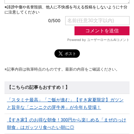
※記事内容は執筆時点のものです。最新の内容をご確認ください。
【こちらの記事もおすすめ！】
「スタミナ最高」「ご飯が進む」【すき家夏限定】ガツン
と旨辛な「ニンニクの芽牛丼」が今年も登場！
【すき家】のお得な朝食！300円から楽しめる「まぜのっけ
朝食」はガッツリ食べたい朝に◎