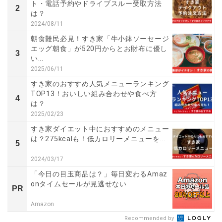
ト・電話予約やドライブスルー受取方法
2
は？
2024/08/11
朝食難民必見！すき家「牛小鉢ソーセージ
エッグ朝食」が520円からとお財布に優し
3
い...
2025/06/11
すき家のおすすめ人気メニューランキング
TOP13！おいしい組み合わせや食べ方
4
は？
2025/02/23
すき家ダイエット中におすすめのメニュー
は？275kcalも！低カロリーメニューを...
5
2024/03/17
「今日の目玉商品は？」毎日変わるAmaz
onタイムセールが見逃せない
PR
Amazon
Recommended by