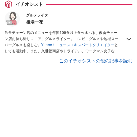
イチオシスト
グルメライター
相場一花
飲食チェーン店のメニューを年間100食以上食べ比べる、飲食チェー
ン店お持ち帰りマニア。グルメライター。コンビニグルメや地域スー
パーグルメも楽しむ。
Yahoo！ニュースエキスパートクリエイター
と
しても活動中。また、久世福商店やトライアル、ワークマン女子など
話題のショップにも足を運ぶ。晋遊舎「LDK」や
「360LiFE」
、
このイチオシストの他の記事を読む
KADOKAWA
「レタスクラブ」
、集英社「週刊プレイボーイ」、宝島
社「おいしい！ シャトレーゼBOOK」などでグルメライター、食の専
門家として出演実績あり。