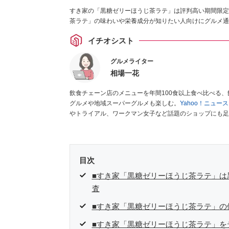
すき家の「黒糖ゼリーほうじ茶ラテ」は評判高い期間限定
茶ラテ」の味わいや栄養成分が知りたい人向けにグルメ通
イチオシスト
グルメライター
相場一花
飲食チェーン店のメニューを年間100食以上食べ比べる
グルメや地域スーパーグルメも楽しむ。
Yahoo！ニュ
やトライアル、ワークマン女子など話題のショップにも足
クラブ」
、集英社「週刊プレイボーイ」、宝島社「おいし
として出演実績あり。
目次
■すき家「黒糖ゼリーほうじ茶ラテ」は
査
■すき家「黒糖ゼリーほうじ茶ラテ」の
■すき家「黒糖ゼリーほうじ茶ラテ」を