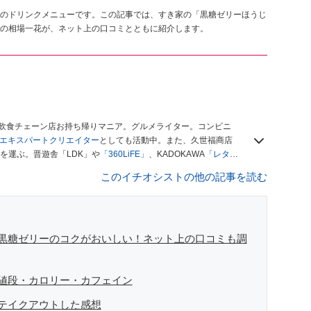
のドリンクメニューです。この記事では、すき家の「黒糖ゼリーほうじ
の相場一花が、ネット上の口コミとともに紹介します。
、飲食チェーン店お持ち帰りマニア。グルメライター。コンビニ
ースエキスパートクリエイター
としても活動中。また、久世福商店
を運ぶ。晋遊舎「LDK」や
「360LiFE」
、KADOKAWA
「レタス
い！ シャトレーゼBOOK」などでグルメライター、食の専門家
このイチオシストの他の記事を読む
黒糖ゼリーのコクがおいしい！ネット上の口コミも調
値段・カロリー・カフェイン
テイクアウトした感想