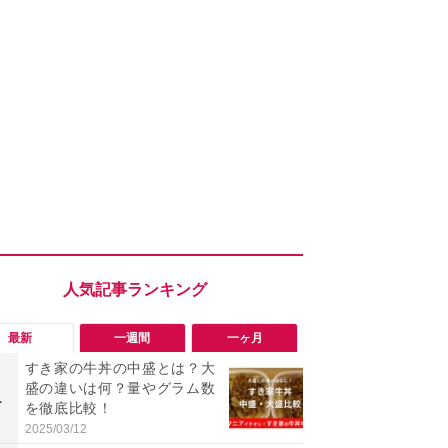
最新
一週間
一ヶ月
すき家の牛丼の中盛とは？大
「会計時に
盛の違いは何？量やグラム数
たい」「お
1
1
を徹底比較！
【セブン】お
リンク1本が
2025/03/12
2026/08/08