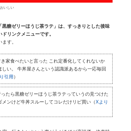
おいしい
き家「黒糖ゼリーほうじ茶ラテ」は、すっきりとした後味
いドリンクメニューです。
います。
き家食べたいと言った これ定番化してくれないか
ほしい。 牛丼屋さんという認識派あるから一応毎回
より引用
）
行ったら黒糖ゼリーほうじ茶ラテっていうの見つけた
ゴメンけど牛丼スルーしてコレだけリピ買い（
Xより