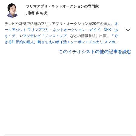
フリマアプリ・ネットオークションの専門家
川崎 さちえ
テレビや雑誌で話題のフリマアプリ・オークション歴20年の達人。
オ
ールアバウト フリマアプリ・ネットオークション ガイド
。
NHK「あ
さイチ」
や
フジテレビ「ノンストップ」
などの情報番組に出演。
『で
きるfit 節約の達人川崎さちえのポイ活＋クーポン＋メルカリ スマホで
おトク術』（インプレス刊）
、
『「ゆる副業」のはじめかた メルカリ
このイチオシストの他の記事を読む
スマホ1つでスキマ時間に効率的に稼ぐ！』（翔泳社刊）
ほか著書多
数。ブログは
「川崎さちえのごちゃまぜ日記」
。
■経歴：2003年、夫が子育てをするために、突然会社を辞める。翌月
からの給料が０円になり、家にいながら、しかも空いた時間でできる
オークションに目をつける。しかし、取引の仕方がわからずに、まず
は落札者として参加。その後、出品者側にまわり、家の中の物を出品
しまくる。出品する物がほぼなくなってからは、仕入れを経験。ネッ
トオークションを生活の一部に取り入れるべく、「ネットオークショ
ンやフリマアプリは生活のインフラになる」という考えを持つ。また
消費税増税の社会においては、ネットオークションやフリマアプリが
家計の救世主になりえると考え、業者とは違う視点でユーザーとして
参加中。