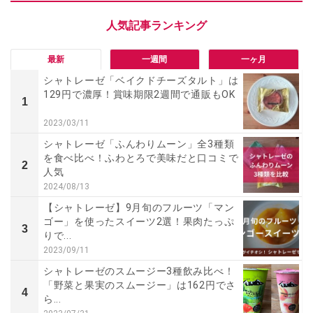
最新
一週間
一ヶ月
シャトレーゼ「ベイクドチーズタルト」は
129円で濃厚！賞味期限2週間で通販もOK
1
2023/03/11
シャトレーゼ「ふんわりムーン」全3種類
を食べ比べ！ふわとろで美味だと口コミで
2
人気
2024/08/13
【シャトレーゼ】9月旬のフルーツ「マン
ゴー」を使ったスイーツ2選！果肉たっぷ
3
りで...
2023/09/11
シャトレーゼのスムージー3種飲み比べ！
「野菜と果実のスムージー」は162円でさ
4
ら...