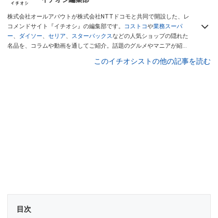
株式会社オールアバウトが株式会社NTTドコモと共同で開設した、レ
コメンドサイト『イチオシ』の編集部です。
コストコ
や
業務スーパ
ー
、
ダイソー
、
セリア
、
スターバックス
などの人気ショップの隠れた
名品を、コラムや動画を通してご紹介。話題のグルメやマニアが紹介
するアウトドア情報も満載です。配信しているコンテンツは専門家や
このイチオシストの他の記事を読む
インフルエンサーが実際に使用してレビューしています。毎日トレン
ド情報をお届けしているので、ぜひ
Googleニュースでフォロー
してく
ださい！
目次