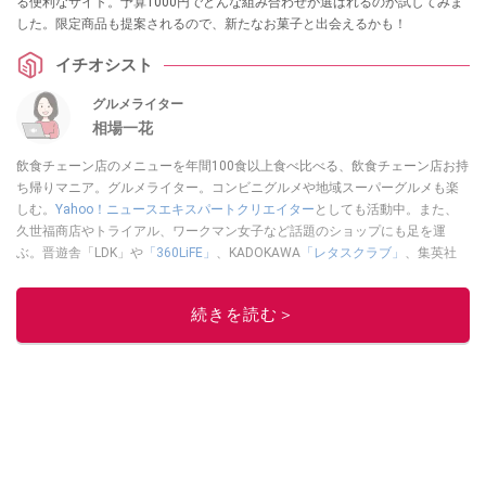
る便利なサイト。予算1000円でどんな組み合わせが選ばれるのか試してみま
した。限定商品も提案されるので、新たなお菓子と出会えるかも！
イチオシスト
グルメライター
相場一花
飲食チェーン店のメニューを年間100食以上食べ比べる、飲食チェーン店お持
ち帰りマニア。グルメライター。コンビニグルメや地域スーパーグルメも楽
しむ。
Yahoo！ニュースエキスパートクリエイター
としても活動中。また、
久世福商店やトライアル、ワークマン女子など話題のショップにも足を運
ぶ。晋遊舎「LDK」や
「360LiFE」
、KADOKAWA
「レタスクラブ」
、集英社
「週刊プレイボーイ」、宝島社「おいしい！ シャトレーゼBOOK」などでグ
ルメライター、食の専門家として出演実績あり。
続きを読む＞
このイチオシストの他の記事を読む