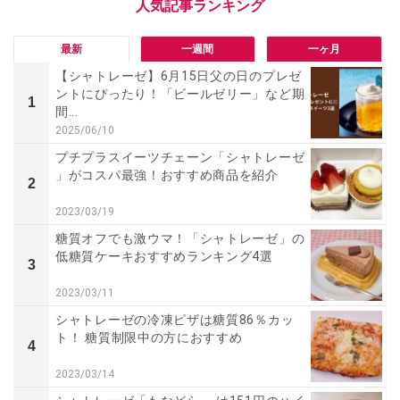
最新
一週間
一ヶ月
【シャトレーゼ】6月15日父の日のプレゼ
ントにぴったり！「ビールゼリー」など期
1
間...
2025/06/10
プチプラスイーツチェーン「シャトレーゼ
」がコスパ最強！おすすめ商品を紹介
2
2023/03/19
糖質オフでも激ウマ！「シャトレーゼ」の
低糖質ケーキおすすめランキング4選
3
2023/03/11
シャトレーゼの冷凍ピザは糖質86％カッ
ト！ 糖質制限中の方におすすめ
4
2023/03/14