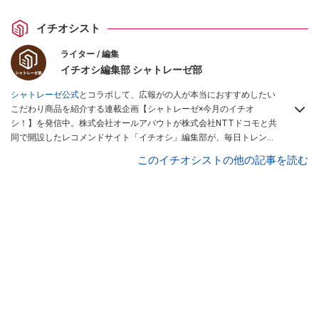
イチオシスト
ライター / 編集
イチオシ編集部 シャトレーゼ部
シャトレーゼ公式
とコラボして、広報がの人が本当におすすめしたい
こだわり商品を紹介する連載企画【シャトレーゼ×今月のイチオ
シ！】を発信中。株式会社オールアバウトが株式会社NTTドコモと共
同で開設したレコメンドサイト「イチオシ」編集部が、毎日トレンド
情報をお届けしています。ぜひ
Googleニュースでフォロー
してくださ
このイチオシストの他の記事を読む
い！