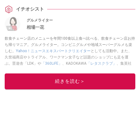
イチオシスト
グルメライター
相場一花
飲食チェーン店のメニューを年間100食以上食べ比べる、飲食チェーン店お持
ち帰りマニア。グルメライター。コンビニグルメや地域スーパーグルメも楽
しむ。
Yahoo！ニュースエキスパートクリエイター
としても活動中。また、
久世福商店やトライアル、ワークマン女子など話題のショップにも足を運
ぶ。晋遊舎「LDK」や
「360LiFE」
、KADOKAWA
「レタスクラブ」
、集英社
「週刊プレイボーイ」、宝島社「おいしい！ シャトレーゼBOOK」などでグ
ルメライター、食の専門家として出演実績あり。
続きを読む＞
このイチオシストの他の記事を読む