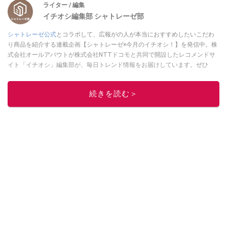
ライター / 編集
イチオシ編集部 シャトレーゼ部
シャトレーゼ公式
とコラボして、広報がの人が本当におすすめしたいこだわ
り商品を紹介する連載企画【シャトレーゼ×今月のイチオシ！】を発信中。株
式会社オールアバウトが株式会社NTTドコモと共同で開設したレコメンドサ
イト「イチオシ」編集部が、毎日トレンド情報をお届けしています。ぜひ
Googleニュースでフォロー
してください！
このイチオシストの他の記事を読む
続きを読む＞