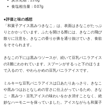
炭水化物：23.6g
食塩相当量：0.07g
●評価と味の感想
「和菓子アイス黒みつきなこ」は、表面はきなこがたっぷ
りとかかっています。ふたを開ける際には、きなこの飛び
散りに注意を。きなこの香りが鼻を通り抜けていき、食欲
をそそられます。
きなこの下には黒みつソースが、続いて豆乳バニラアイス
の3層にわかれています。スプーンがするっと下のほうま
で入るので、やわらかめの豆乳バニラアイスです。
ミルキーな豆乳バニラアイスは口あたりあっさり。きなこ
や黒みつはおとなしめの甘さに仕上がっているため、きな
こ・黒みつ・豆乳アイスの味わいをかき消すことなく、絶
妙なハーモニーを保っていました。アイスながらも和菓子