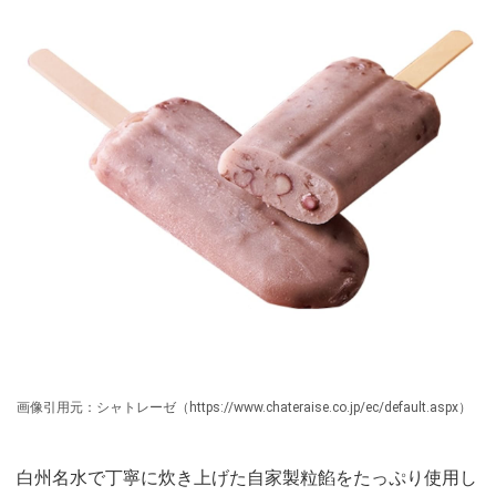
画像引用元：シャトレーゼ（https://www.chateraise.co.jp/ec/default.aspx）
白州名水で丁寧に炊き上げた自家製粒餡をたっぷり使用し