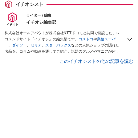
イチオシスト
ライター / 編集
イチオシ編集部
株式会社オールアバウトが株式会社NTTドコモと共同で開設した、レ
コメンドサイト『イチオシ』の編集部です。
コストコ
や
業務スーパ
ー
、
ダイソー
、
セリア
、
スターバックス
などの人気ショップの隠れた
名品を、コラムや動画を通してご紹介。話題のグルメやマニアが紹介
するアウトドア情報も満載です。配信しているコンテンツは専門家や
このイチオシストの他の記事を読む
インフルエンサーが実際に使用してレビューしています。毎日トレン
ド情報をお届けしているので、ぜひ
Googleニュースでフォロー
してく
ださい！