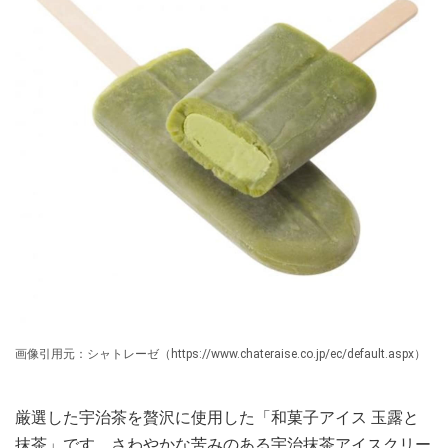
画像引用元：シャトレーゼ（https://www.chateraise.co.jp/ec/default.aspx）
厳選した宇治茶を贅沢に使用した「和菓子アイス 玉露と
抹茶」です。さわやかな苦みのある宇治抹茶アイスクリー