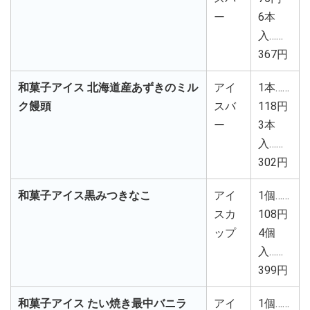
ー
6本
入……
367円
和菓子アイス 北海道産あずきのミル
アイ
1本……
ク饅頭
スバ
118円
ー
3本
入……
302円
和菓子アイス黒みつきなこ
アイ
1個……
スカ
108円
ップ
4個
入……
399円
和菓子アイス たい焼き最中バニラ
アイ
1個……