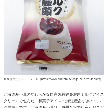
画像引用元：シャトレーゼ（https://www.chateraise.co.jp/ec/default.aspx）
北海道産小豆のやわらかな自家製粒餡を濃厚ミルクアイス
クリームで包んだ「和菓子アイス 北海道産あずきのミル
ク饅頭」です。北海道産小豆は、白州名水で仕込んだこだ