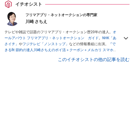
イチオシスト
フリマアプリ・ネットオークションの専門家
川崎 さちえ
テレビや雑誌で話題のフリマアプリ・オークション歴20年の達人。
オ
ールアバウト フリマアプリ・ネットオークション ガイド
。
NHK「あ
さイチ」
や
フジテレビ「ノンストップ」
などの情報番組に出演。
『で
きるfit 節約の達人川崎さちえのポイ活＋クーポン＋メルカリ スマホで
おトク術』（インプレス刊）
、
『「ゆる副業」のはじめかた メルカリ
このイチオシストの他の記事を読む
スマホ1つでスキマ時間に効率的に稼ぐ！』（翔泳社刊）
ほか著書多
数。ブログは
「川崎さちえのごちゃまぜ日記」
。
■経歴：2003年、夫が子育てをするために、突然会社を辞める。翌月
からの給料が０円になり、家にいながら、しかも空いた時間でできる
オークションに目をつける。しかし、取引の仕方がわからずに、まず
は落札者として参加。その後、出品者側にまわり、家の中の物を出品
しまくる。出品する物がほぼなくなってからは、仕入れを経験。ネッ
トオークションを生活の一部に取り入れるべく、「ネットオークショ
ンやフリマアプリは生活のインフラになる」という考えを持つ。また
消費税増税の社会においては、ネットオークションやフリマアプリが
家計の救世主になりえると考え、業者とは違う視点でユーザーとして
参加中。