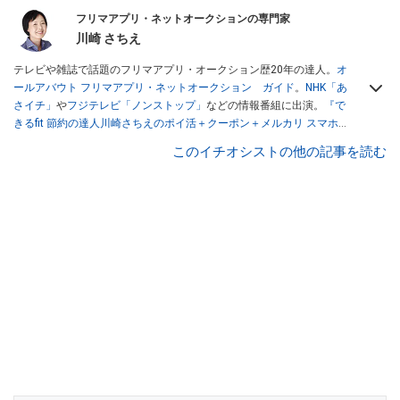
フリマアプリ・ネットオークションの専門家
川崎 さちえ
テレビや雑誌で話題のフリマアプリ・オークション歴20年の達人。
オ
ールアバウト フリマアプリ・ネットオークション ガイド
。
NHK「あ
さイチ」
や
フジテレビ「ノンストップ」
などの情報番組に出演。
『で
きるfit 節約の達人川崎さちえのポイ活＋クーポン＋メルカリ スマホで
おトク術』（インプレス刊）
、
『「ゆる副業」のはじめかた メルカリ
このイチオシストの他の記事を読む
スマホ1つでスキマ時間に効率的に稼ぐ！』（翔泳社刊）
ほか著書多
数。ブログは
「川崎さちえのごちゃまぜ日記」
。
■経歴：2003年、夫が子育てをするために、突然会社を辞める。翌月
からの給料が０円になり、家にいながら、しかも空いた時間でできる
オークションに目をつける。しかし、取引の仕方がわからずに、まず
は落札者として参加。その後、出品者側にまわり、家の中の物を出品
しまくる。出品する物がほぼなくなってからは、仕入れを経験。ネッ
トオークションを生活の一部に取り入れるべく、「ネットオークショ
ンやフリマアプリは生活のインフラになる」という考えを持つ。また
消費税増税の社会においては、ネットオークションやフリマアプリが
家計の救世主になりえると考え、業者とは違う視点でユーザーとして
参加中。