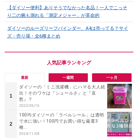
【ダイソー便利】ありそうでなかった名品！一人でこっそ
り二の腕も測れる「測定メジャー」が革命的
ダイソーのルーズリーフバインダー、A4は売ってる？サイ
ズ・売り場・全6種まとめ
最新
一週間
一ヶ月
ダイソーの「ミニ洗濯機」にハマる大人続
出！そのワケは『シュールさ』と『哀
1
愁』？
2023/05/16
100均ダイソーの「ラベルシール」は透明
で水に強い！100円でお買い得な厳選3
2
種...
2024/11/08