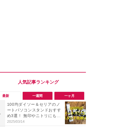
最新
一週間
一ヶ月
100均ダイソー＆セリアのノ
「勝手にデ
ートパソコンスタンドおすす
る!?」Win
1
1
め3選！ 無印やニトリにも売
オフにして最
っている？ 代用アイデアも紹
身を守る技
2025/03/14
2026/08/05