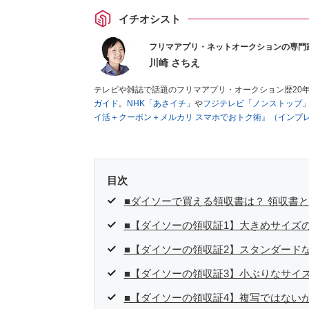
イチオシスト
フリマアプリ・ネットオークションの専門
川崎 さちえ
テレビや雑誌で話題のフリマアプリ・オークション歴20
ガイド
。
NHK「あさイチ」
や
フジテレビ「ノンストップ
イ活＋クーポン＋メルカリ スマホでおトク術』（インプ
キマ時間に効率的に稼ぐ！』（翔泳社刊）
ほか著書多数。
■経歴：2003年、夫が子育てをするために、突然会社を
いた時間でできるオークションに目をつける。しかし、取
品者側にまわり、家の中の物を出品しまくる。出品する物
目次
を生活の一部に取り入れるべく、「ネットオークションや
た消費税増税の社会においては、ネットオークションやフ
■ダイソーで買える領収書は？ 領収書
点でユーザーとして参加中。
■【ダイソーの領収証1】大きめサイズ
■【ダイソーの領収証2】スタンダード
■【ダイソーの領収証3】小ぶりなサイ
■【ダイソーの領収証4】複写ではない