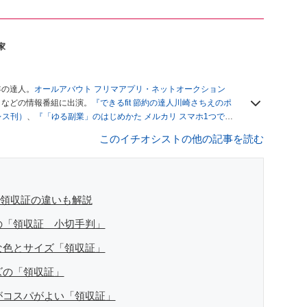
家
年の達人。
オールアバウト フリマアプリ・ネットオークション
」
などの情報番組に出演。
『できるfit 節約の達人川崎さちえのポ
レス刊）
、
『「ゆる副業」のはじめかた メルカリ スマホ1つでス
ブログは
「川崎さちえのごちゃまぜ日記」
。
このイチオシストの他の記事を読む
辞める。翌月からの給料が０円になり、家にいながら、しかも空
引の仕方がわからずに、まずは落札者として参加。その後、出
がほぼなくなってからは、仕入れを経験。ネットオークション
フリマアプリは生活のインフラになる」という考えを持つ。ま
リマアプリが家計の救世主になりえると考え、業者とは違う視
と領収証の違いも解説
の「領収証 小切手判」
な色とサイズ「領収証」
ズの「領収証」
がコスパがよい「領収証」