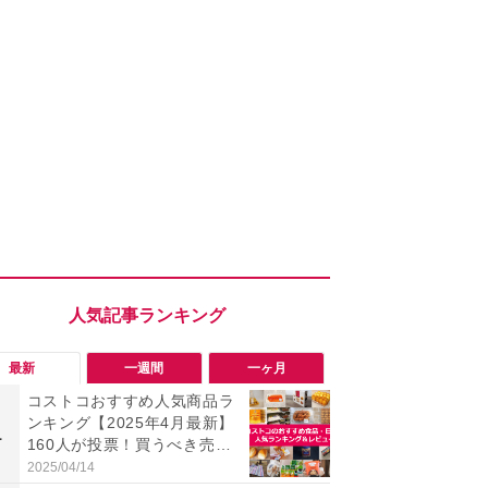
最新
一週間
一ヶ月
コストコおすすめ人気商品ラ
「勝手にデ
ンキング【2025年4月最新】
る!?」Win
1
1
160人が投票！買うべき売れ
オフにして最
筋食品惣菜・日用品雑貨＆セ
身を守る技
2025/04/14
2026/08/05