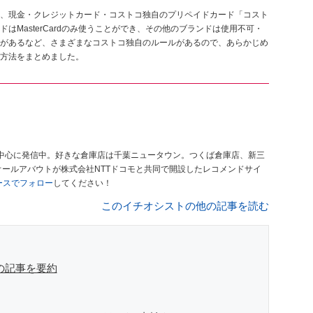
、現金・クレジットカード・コストコ独自のプリペイドカード「コスト
MasterCardのみ使うことができ、その他のブランドは使用不可・
があるなど、さまざまなコストコ独自のルールがあるので、あらかじめ
方法をまとめました。
中心に発信中。好きな倉庫店は千葉ニュータウン。つくば倉庫店、新三
オールアバウトが株式会社NTTドコモと共同で開設したレコメンドサイ
ュースでフォロー
してください！
このイチオシストの他の記事を読む
の記事を要約