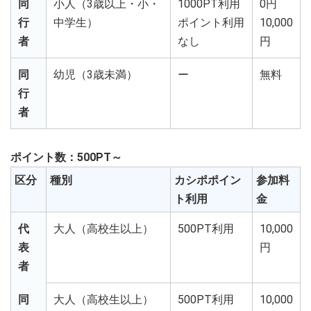
同
小人（3歳以上・小・
1000PT利用
0円
行
中学生）
ポイント利用
10,000
者
なし
円
同
幼児（3歳未満）
ー
無料
行
者
ポイント数：500PT～
区分
種別
カシポポイン
参加料
ト利用
金
代
大人（高校生以上）
500PT利用
10,000
表
円
者
同
大人（高校生以上）
500PT利用
10,000