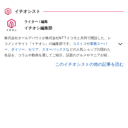
イチオシスト
ライター / 編集
イチオシ編集部
株式会社オールアバウトが株式会社NTTドコモと共同で開設した、レ
コメンドサイト『イチオシ』の編集部です。
コストコ
や
業務スーパ
ー
、
ダイソー
、
セリア
、
スターバックス
などの人気ショップの隠れた
名品を、コラムや動画を通してご紹介。話題のグルメやマニアが紹介
するアウトドア情報も満載です。配信しているコンテンツは専門家や
このイチオシストの他の記事を読む
インフルエンサーが実際に使用してレビューしています。毎日トレン
ド情報をお届けしているので、ぜひ
Googleニュースでフォロー
してく
ださい！