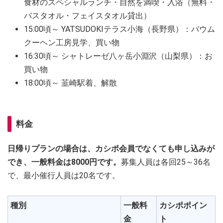
食材のスペシャルランチ・自然を満喫・入浴（無料・
バスタオル・フェイスタオル貸出）
15:00頃～ YATSUDOKIテラス小海（長野県）：バウム
クーヘン工房見学、買い物
16:30頃～ シャトレーゼ八ヶ岳小淵沢（山梨県）：お
買い物
18:00頃～ 韮崎駅着、解散
料金
日帰りプランの場合は、カシポ会員でなくても申し込みが
でき、一般料金は8000円です。
募集人員は各回25～36名
で、最小催行人員は20名です。
種別
一般料
カシポポイン
金
ト