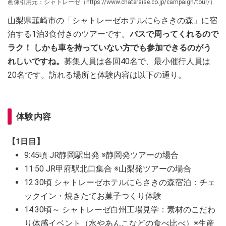
画像引用元：シャトレーゼ（https://www.chateraise.co.jp/campaign/tour/）
山梨県韮崎市の「シャトレーゼホテルにらさきの森」に宿
泊する1泊3食付きのツアーです。
バスで周ってくれるので
ラク！ しかも車を持っていない方でも参加できるのがう
れしいですね。
募集人員は各回40名で、最小催行人員は
20名です。訪れる場所と体験内容は以下の通り。
体験内容
【1日目】
9:45頃 JR静岡駅出発 ※静岡発ツアーの場合
11:50 JR甲府駅北口集合 ※山梨発ツアーの場合
12:30頃 シャトレーゼホテルにらさきの森宿泊：チェ
ックイン・焼きたてお菓子つくり体験
14:30頃～ シャトレーゼ白州工場見学：素材のこだわ
り体感イベント（水やあんこなどの食べ比べ）※生産