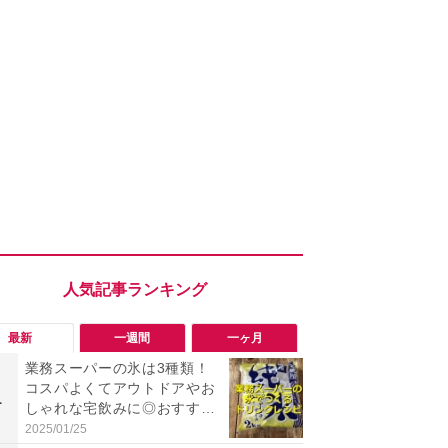
最新
一週間
一ヶ月
業務スーパーの氷は3種類！
「勝手にデ
コスパよくてアウトドアやお
る!?」Win
1
1
しゃれな宅飲みに◎おすすめ
オフにして最
は2kg「純氷 オーロラアイ
身を守る技
2025/01/25
2026/08/05