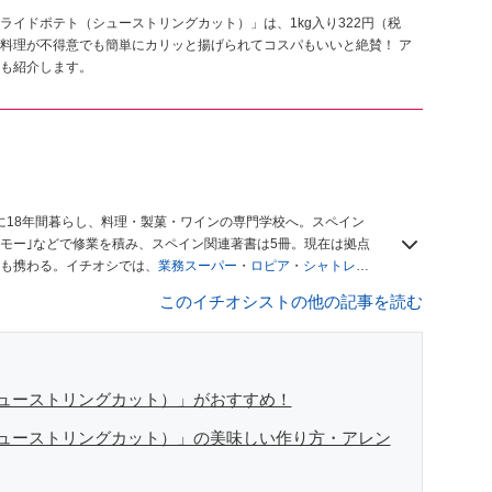
イドポテト（シューストリングカット）」は、1kg入り322円（税
料理が不得意でも簡単にカリッと揚げられてコスパもいいと絶賛！ ア
も紹介します。
に18年間暮らし、料理・製菓・ワインの専門学校へ。スペイン
モー｣などで修業を積み、スペイン関連著書は5冊。現在は拠点
も携わる。イチオシでは、
業務スーパー
・
ロピア
・
シャトレー
も発信。
著書に『スペインまるごと全17州おいしい旅』（‎産業
このイチオシストの他の記事を読む
や、飲食関連の方の視察旅行のコーディネートやガイド、スペ
「カフェ・スイーツ」（柴田書店）、「料理通信」（料理通信社）
、観光、文化などについて執筆。ガイドブックの取材のコーディ
ナから日本に移し、スペイン関連だけでなく日本の観光情報や飲
デュースなどを行う。 ■寄稿雑誌……料理通信、カフェ・スイー
ューストリングカット）」がおすすめ！
 planetなど ■取材コーディネート……るるぶスペイン／ララチッ
ューストリングカット）」の美味しい作り方・アレン