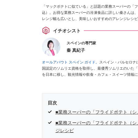
「マックポテトに似ている」と話題の業務スーパーの「フラ
込）。お得な業務スーパーの冷凍食品に詳しい秦さんは、
レンジ幅も広いとし、美味しいおすすめのアレンジレシピ
イチオシスト
スペインの専門家
秦 真紀子
オールアバウト スペイン ガイド。
スペイン・バルセロナ
国認定のソムリエ資格を取得し、最優秀ソムリエのいた「
を日本に移し、観光情報や飲食・カフェ・スイーツ情報に
ゼ
など、食品・スイーツ販売チェーンのおすすめ商品情報
編集センター刊）ほか。
■経歴：ワイナリーツアーガイド
インの食についての講演などの経験あり。2004年より
をはじめ、日本の雑誌やWEBサイトに、ガストロノミー
目次
ネートや執筆、著書5冊あり。 現在は、拠点をバルセロ
食店についてのコンテンツの執筆や、広報PR、出版プロ
■業務スーパーの「フライドポテト（シ
ツ、TARZANなど ■寄稿サイト……ぐるなびプロ、Drink
■業務スーパーの「フライドポテト（シ
タ／aruco／地球の歩き方ほか。
ジレシピ