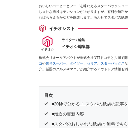
おいしいコーヒーとフードを味わえるスターバックスコー
しゃれな紙袋はテンションが上がりますが、有料か無料か
ればもらえるかなどを解説します。あわせてスタバの紙袋
イチオシスト
ライター / 編集
イチオシ編集部
株式会社オールアバウトが株式会社NTTドコモと共同で
コ
や
業務スーパー
、
ダイソー
、
セリア
、
スターバックス
な
介。話題のグルメやマニアが紹介するアウトドア情報も満
が実際に使用してレビューしています。毎日トレンド情報
ださい！
目次
■20秒で分かる！ スタバの紙袋の記事
■最近の更新内容
■スタバのおしゃれな紙袋は 無料でも