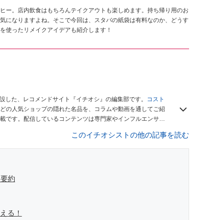
ヒー。店内飲食はもちろんテイクアウトも楽しめます。持ち帰り用のお
気になりますよね。そこで今回は、スタバの紙袋は有料なのか、どうす
を使ったリメイクアイデアも紹介します！
開設した、レコメンドサイト『イチオシ』の編集部です。
コスト
どの人気ショップの隠れた名品を、コラムや動画を通してご紹
載です。配信しているコンテンツは専門家やインフルエンサー
をお届けしているので、ぜひ
Googleニュースでフォロー
してく
このイチオシストの他の記事を読む
を要約
らえる！