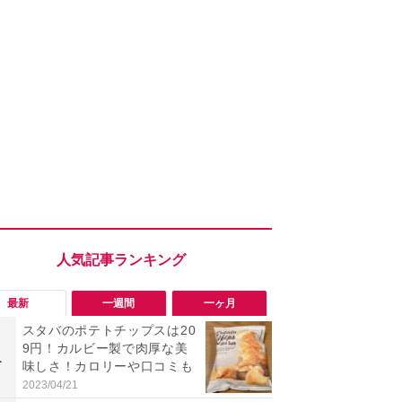
最新
一週間
一ヶ月
スタバのポテトチップスは20
「勝手にデ
9円！カルビー製で肉厚な美
る!?」Win
1
1
味しさ！カロリーや口コミも
オフにして最
身を守る技
2023/04/21
2026/08/05