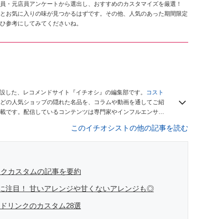
員・元店員アンケートから選出し、おすすめのカスタマイズを厳選！
とお気に入りの味が見つかるはずです。その他、人気のあった期間限定
ひ参考にしてみてくださいね。
開設した、レコメンドサイト『イチオシ』の編集部です。
コスト
どの人気ショップの隠れた名品を、コラムや動画を通してご紹
載です。配信しているコンテンツは専門家やインフルエンサー
をお届けしているので、ぜひ
Googleニュースでフォロー
してく
このイチオシストの他の記事を読む
ンクカスタムの記事を要約
に注目！ 甘いアレンジや甘くないアレンジも◎
ドリンクのカスタム28選