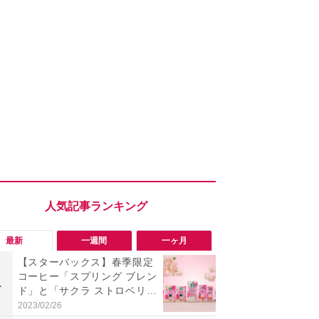
最新
一週間
一ヶ月
【スターバックス】春季限定
「ヤバい！
コーヒー「スプリング ブレン
った…」と
1
1
ド」と「サクラ ストロベリー
【7月30日G
ラテ」が2/15～新発売！
更】内容を
2023/02/26
2026/07/31