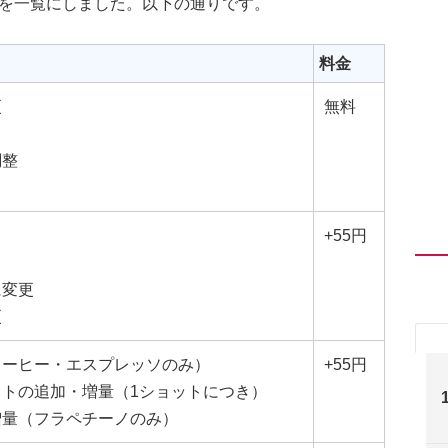
ューを一覧にしました。以下の通りです。
料金
更
無料
調整
+55円
に変更
更
コーヒー・エスプレッソのみ）
+55円
トの追加・増量（1ショットにつき）
増量（フラペチーノのみ）