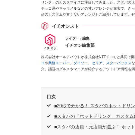
リンク」のカスタマイズに注目してみました。スタバの店
チョコ系やキャラメルなどの甘いアレンジが充実で、きっ
品のカスタムや甘くないアレンジもご紹介しています。ぜ
イチオシスト
ライター / 編集
イチオシ編集部
株式会社オールアバウトが株式会社NTTドコモと共同で
コ
や
業務スーパー
、
ダイソー
、
セリア
、
スターバックス
な
介。話題のグルメやマニアが紹介するアウトドア情報も満
が実際に使用してレビューしています。毎日トレンド情報
ださい！
目次
■20秒で分かる！ スタバのホットドリ
■スタバの「ホットドリンク」カスタム
■スタバの店員・元店員が選ぶ！ ホット