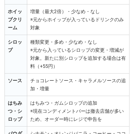
ホイッ
増量（最大2倍）・少なめ・なし
プクリ
※元からホイップが入っているドリンクのみ
ーム
対象
シロッ
種類変更・多め・少なめ・なし
プ
※元から入っているシロップの変更・増減が
対象。新たに別シロップを追加する場合は有
料（+55円）
ソース
チョコレートソース・キャラメルソースの追
加・増量
はちみ
はちみつ・ガムシロップの追加
つ・シ
※現在コンディメントバーは撤去店舗が多い
ロップ
ため、オーダー時にレジで申告を
パウダ
シナモン・オレンジバニラ・コーヒー・ココ