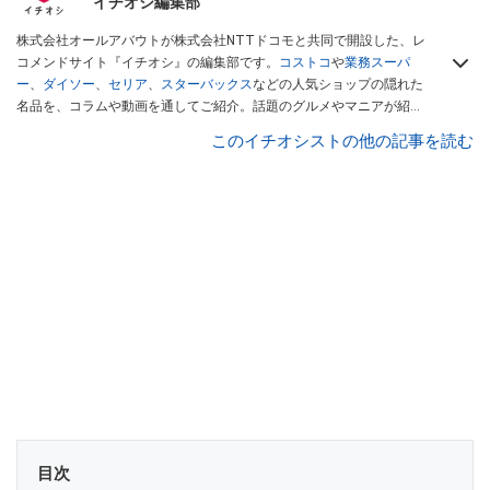
イチオシ編集部
株式会社オールアバウトが株式会社NTTドコモと共同で開設した、レ
コメンドサイト『イチオシ』の編集部です。
コストコ
や
業務スーパ
ー
、
ダイソー
、
セリア
、
スターバックス
などの人気ショップの隠れた
名品を、コラムや動画を通してご紹介。話題のグルメやマニアが紹介
するアウトドア情報も満載です。配信しているコンテンツは専門家や
このイチオシストの他の記事を読む
インフルエンサーが実際に使用してレビューしています。毎日トレン
ド情報をお届けしているので、ぜひ
Googleニュースでフォロー
してく
ださい！
目次