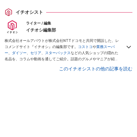
イチオシスト
ライター / 編集
イチオシ編集部
株式会社オールアバウトが株式会社NTTドコモと共同で開設した、レ
コメンドサイト『イチオシ』の編集部です。
コストコ
や
業務スーパ
ー
、
ダイソー
、
セリア
、
スターバックス
などの人気ショップの隠れた
名品を、コラムや動画を通してご紹介。話題のグルメやマニアが紹介
するアウトドア情報も満載です。配信しているコンテンツは専門家や
このイチオシストの他の記事を読む
インフルエンサーが実際に使用してレビューしています。毎日トレン
ド情報をお届けしているので、ぜひ
Googleニュースでフォロー
してく
ださい！