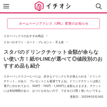
ホームページアドレス（URL）変更のお知らせ
スターバックスのおすすめ商品
スタバのギフト・カード・プレゼント・手土産
スタバのドリンクチケット金額が余らな
い使い方！紙やLINEが選べて◎値段別のお
すすめ品も紹介
スターバックスコーヒーには、好きなドリンクと引き換えられる「ドリンク
チケット」があり、プレゼントにも最適ですよね。ドリンクチケットは紙と
電子に分かれており、500円・700円・1,000円と金額もさまざま。チケット
には有効期限があり、おつりも出ないので、できるだけ賢く使いたいですよ
ね。今回は、スタバのドリンクチケットの使い方を徹底解説！ タイプ別の特
更新日：
2025年03月24日
徴・使い方に加え、公式アプリでのチケット交換方法や金額別のおすすめ商
品をご紹介します。