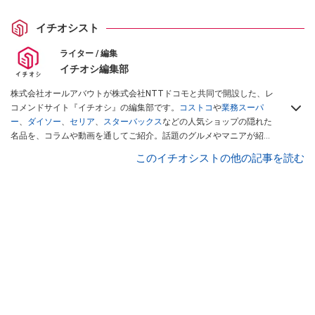
イチオシスト
ライター / 編集
イチオシ編集部
株式会社オールアバウトが株式会社NTTドコモと共同で開設した、レ
コメンドサイト『イチオシ』の編集部です。
コストコ
や
業務スーパ
ー
、
ダイソー
、
セリア
、
スターバックス
などの人気ショップの隠れた
名品を、コラムや動画を通してご紹介。話題のグルメやマニアが紹介
するアウトドア情報も満載です。配信しているコンテンツは専門家や
このイチオシストの他の記事を読む
インフルエンサーが実際に使用してレビューしています。毎日トレン
ド情報をお届けしているので、ぜひ
Googleニュースでフォロー
してく
ださい！