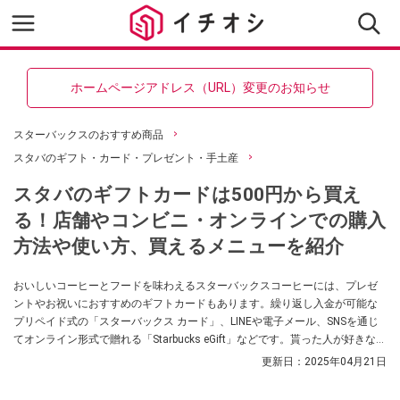
ホームページアドレス（URL）変更のお知らせ
スターバックスのおすすめ商品
スタバのギフト・カード・プレゼント・手土産
スタバのギフトカードは500円から買え
る！店舗やコンビニ・オンラインでの購入
方法や使い方、買えるメニューを紹介
おいしいコーヒーとフードを味わえるスターバックスコーヒーには、プレゼ
ントやお祝いにおすすめのギフトカードもあります。繰り返し入金が可能な
プリペイド式の「スターバックス カード」、LINEや電子メール、SNSを通じ
てオンライン形式で贈れる「Starbucks eGift」などです。貰った人が好きなド
リンクやフードを購入できるので、好みを知らなくても贈りやすいですよ。
更新日：
2025年04月21日
そこで今回はスタバのギフトカードについて、金額はいくらか？ 店舗で買え
るのか？ といった購入方法や使い方を解説します！