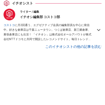
イチオシスト
ライター / 編集
イチオシ編集部 コストコ部
コストコ
に月2回通う、エグゼクティブ会員の編集部員を中心に発信
中。好きな倉庫店は千葉ニュータウン。つくば倉庫店、新三郷倉庫、
幕張倉庫店にも出没！ 「イチオシ」は株式会社オールアバウトが株式
会社NTTドコモと共同で開設したレコメンドサイト。毎日トレンド情
報をお届けしています。
Googleニュースでフォロー
してください！
このイチオシストの他の記事を読む