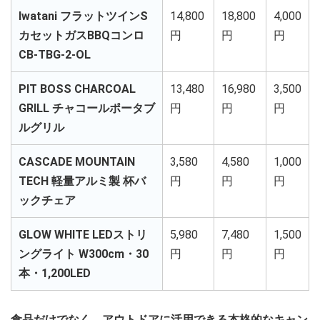
Iwatani フラットツインS
14,800
18,800
4,000
カセットガスBBQコンロ
円
円
円
CB-TBG-2-OL
PIT BOSS CHARCOAL
13,480
16,980
3,500
GRILL チャコールポータブ
円
円
円
ルグリル
CASCADE MOUNTAIN
3,580
4,580
1,000
TECH 軽量アルミ製 杯バ
円
円
円
ックチェア
GLOW WHITE LEDストリ
5,980
7,480
1,500
ングライト W300cm・30
円
円
円
本・1,200LED
食品だけでなく、アウトドアに活用できる本格的なキャン