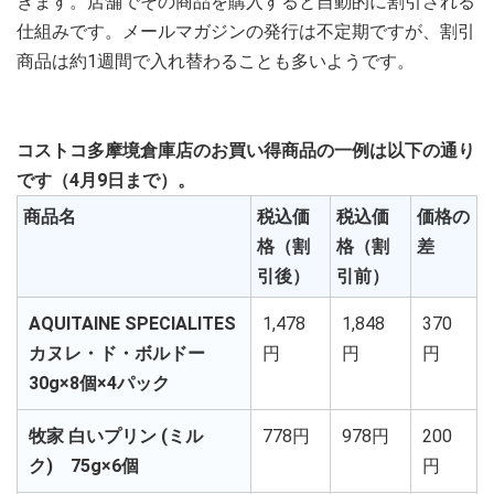
きます。店舗でその商品を購入すると自動的に割引される
仕組みです。メールマガジンの発行は不定期ですが、割引
商品は約1週間で入れ替わることも多いようです。
コストコ多摩境倉庫店のお買い得商品の一例は以下の通り
です（4月9日まで）。
商品名
税込価
税込価
価格の
格（割
格（割
差
引後）
引前）
AQUITAINE SPECIALITES
1,478
1,848
370
カヌレ・ド・ボルドー
円
円
円
30g×8個×4パック
牧家 白いプリン (ミル
778円
978円
200
ク) 75g×6個
円