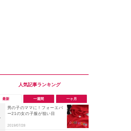
最新
一週間
一ヶ月
男の子のママに！フォーエバ
【評価4以上
ー21の女の子服が狙い目
「MOMENTUM
1
1
が人気の理
音質とノイ
2019/07/28
2026/08/02