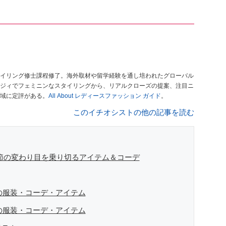
イリング修士課程修了。海外取材や留学経験を通し培われたグローバル
ジィでフェミニンなスタイリングから、リアルクローズの提案、注目ニ
域に定評がある。
All About レディースファッション ガイド
。
このイチオシストの他の記事を読む
季節の変わり目を乗り切るアイテム＆コーデ
度の服装・コーデ・アイテム
度の服装・コーデ・アイテム