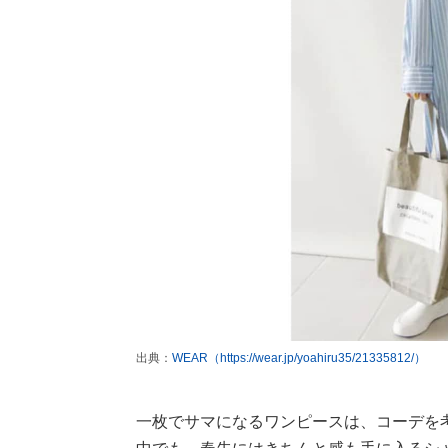
出典：
WEAR（https://wear.jp/yoahiru35/21335812/）
一枚でサマになるワンピースは、コーデを