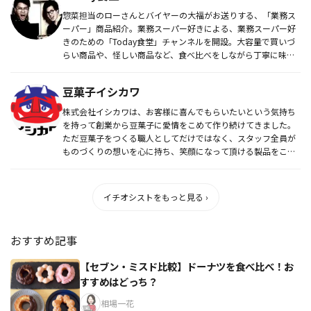
惣菜担当のローさんとバイヤーの大福がお送りする、「業務ス
ーパー」商品紹介。業務スーパー好きによる、業務スーパー好
きのための「Today食堂」チャンネルを開設。大容量で買いづ
らい商品や、怪しい商品など、食べ比べをしながら丁寧に味の
レビューを配...
豆菓子イシカワ
株式会社イシカワは、お客様に喜んでもらいたいという気持ち
を持って創業から豆菓子に愛情をこめて作り続けてきました。
ただ豆菓子をつくる職人としてだけではなく、スタッフ全員が
ものづくりの想いを心に持ち、笑顔になって頂ける製品をこれ
からもお届け...
イチオシストをもっと見る ›
おすすめ記事
【セブン・ミスド比較】ドーナツを食べ比べ！お
すすめはどっち？
相場一花