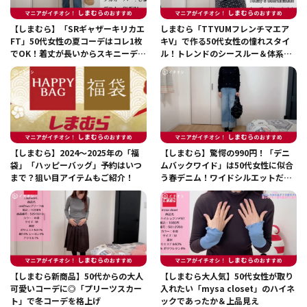
【しまむら】「SRギャザーキリカエ
しまむら「TTYUMフレンチマエア
FT」50代女性の夏コーデはコレ1枚
キV」で作る50代女性の憧れスタイ
でOK！着丈が長いからスキニーデニ
ル！トレンドのシースルー＆体系カ
ムもお任せ◎
バーも叶う
【しまむら】2024～2025年の「福
【しまむら】驚愕の990円！「デニ
袋」「ハッピーバッグ」予約はいつ
ムバックワイド」は50代女性に似合
まで？狙い目アイテムもご紹介！
う春デニム！ワイドシルエットだか
ら体型カバーも◎
【しまむら新商品】50代からの大人
【しまむら大人気】50代女性が取り
可愛いコーデに◎「プリーツスカー
入れたい「mysa closet」のハイネ
ト」で冬コーデを格上げ
ックであったか＆上品見え