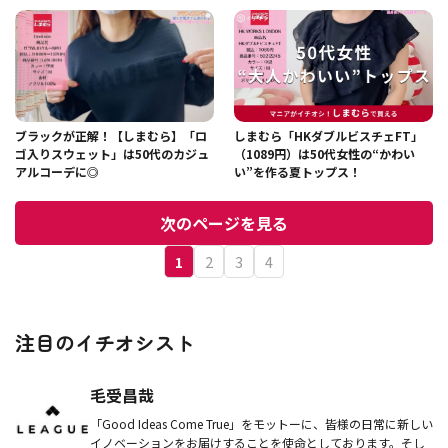
ブラックが正解！【しまむら】「ロ
しまむら「HKダブルビスチェFT」
ゴ入りスウェット」は50代のカジュ
（1089円）は50代女性の“かわい
アルコーデに◎
い”を作る夏トップス！
次のページを見る
1
2
3
4
注目のイチオシスト
毛受昌哉
「Good Ideas Come True」をモットーに、皆様の日常に新しい
イノベーションをお届けすることを使命としております。そし