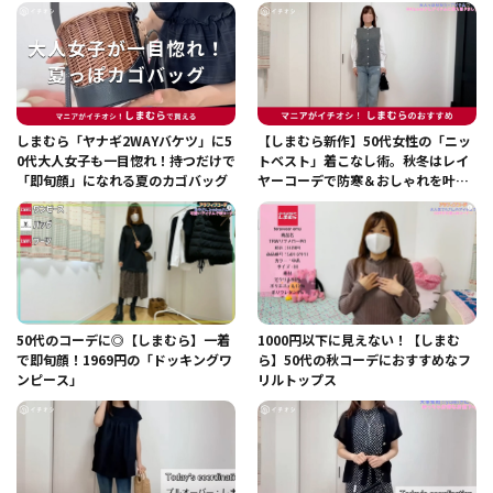
しまむら「ヤナギ2WAYバケツ」に5
【しまむら新作】50代女性の「ニッ
0代大人女子も一目惚れ！持つだけで
トベスト」着こなし術。秋冬はレイ
「即旬顔」になれる夏のカゴバッグ
ヤーコーデで防寒＆おしゃれを叶え
る
50代のコーデに◎【しまむら】一着
1000円以下に見えない！【しまむ
で即旬顔！1969円の「ドッキングワ
ら】50代の秋コーデにおすすめなフ
ンピース」
リルトップス