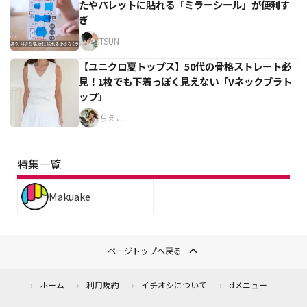
たやパレットに貼れる「ミラーシール」が便利す
ぎ
TSUN
【ユニクロ夏トップス】50代の骨格ストレート必
見！1枚でも下着っぽく見えない「Vネックブラト
ップ」
ちえこ
特集一覧
Makuake
ページトップへ戻る
ホーム
利用規約
イチオシについて
dメニュー