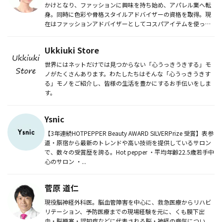
かけとなり、ファッションに興味を持ち始め、アパレル業へ転
身。同時に色彩や骨格スタイルアドバイザーの資格を取得。現
在はファッションアドバイザーとしてコスパアイテムを使った
コーディ...
Ukkiuki Store
世界にはネットだけでは見つからない「心うっきうきする」モ
ノがたくさんあります。わたしたちはそんな「心うっきうきす
る」モノをご紹介し、皆様の生活を豊かにするお手伝いをしま
す。
Ysnic
【3年連続HOTPEPPER Beauty AWARD SILVERPrize 受賞】表参
道・原宿から最新のトレンドや高い技術を提供しているサロン
で、数々の受賞歴を誇る。Hot pepper ・平均年齢22.5歳若手中
心のサロン ・...
菅原 道仁
現役脳神経外科医。脳血管障害を中心に、救急医療からリハビ
リテーション、予防医療までの現場経験を元に、くも膜下出
血・脳梗塞・認知症などに代表される脳・神経の病気につい