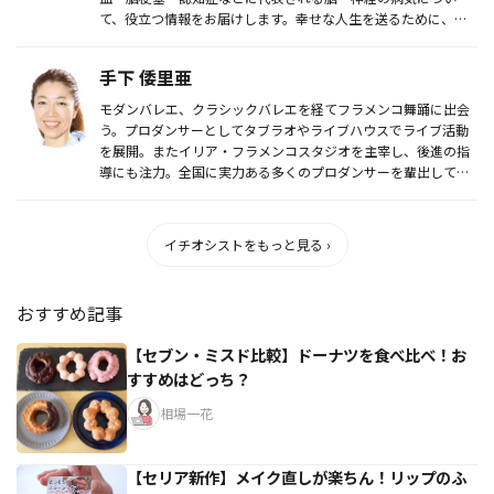
て、役立つ情報をお届けします。幸せな人生を送るために、ど
うぞご利用下さい。
手下 倭里亜
モダンバレエ、クラシックバレエを経てフラメンコ舞踊に出会
う。プロダンサーとしてタブラオやライブハウスでライブ活動
を展開。またイリア・フラメンコスタジオを主宰し、後進の指
導にも注力。全国に実力ある多くのプロダンサーを輩出してい
る。
イチオシストをもっと見る ›
おすすめ記事
【セブン・ミスド比較】ドーナツを食べ比べ！お
すすめはどっち？
相場一花
【セリア新作】メイク直しが楽ちん！リップのふ