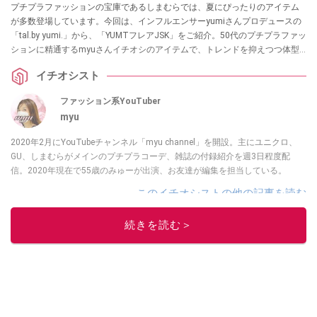
プチプラファッションの宝庫であるしまむらでは、夏にぴったりのアイテム
が多数登場しています。今回は、インフルエンサーyumiさんプロデュースの
「tal.by yumi.」から、「YUMTフレアJSK」をご紹介。50代のプチプラファッ
ションに精通するmyuさんイチオシのアイテムで、トレンドを抑えつつ体型
カバーも叶う優れものなのだそうです。
イチオシスト
ファッション系YouTuber
myu
2020年2月にYouTubeチャンネル「myu channel」を開設。主にユニクロ、
GU、しまむらがメインのプチプラコーデ、雑誌の付録紹介を週3日程度配
信。2020年現在で55歳のみゅーが出演、お友達が編集を担当している。
このイチオシストの他の記事を読む
続きを読む＞