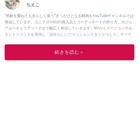
ちえこ
"年齢を重ねても女らしく装う"きっかけとなる動画を
YouTubeチャンネル
では
発信しています。ユニクロやGUの購入品とコーディネートの作り方、カジュ
アル〜キャリアコーデまで幅広く発信していきます。NYのイメージコンサル
タントメソッドを習得し「自分らしいファッションスタイルづくり」テーマ
にイメージコンサルタントとしてアドバイスさせていただいております。ま
た、自身のキャリアコーデでもそのメソッドを活用し、経験とスキルを日々
続きを読む＞
積み上げ続けている外資系企業のコンサルタント（25年以上のキャリア）か
つ２児の母です。
このイチオシストの他の記事を読む