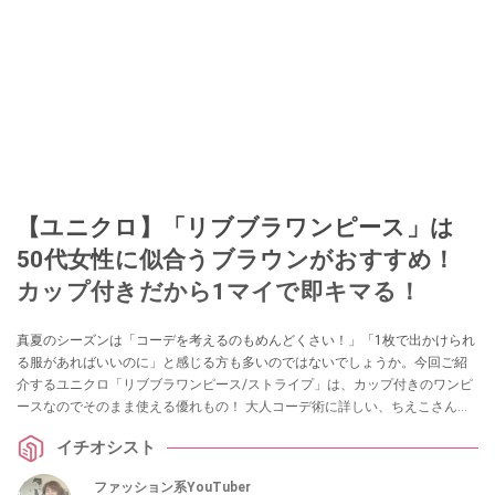
【ユニクロ】「リブブラワンピース」は
50代女性に似合うブラウンがおすすめ！
カップ付きだから1マイで即キマる！
真夏のシーズンは「コーデを考えるのもめんどくさい！」「1枚で出かけられ
る服があればいいのに」と感じる方も多いのではないでしょうか。今回ご紹
介するユニクロ「リブブラワンピース/ストライプ」は、カップ付きのワンピ
ースなのでそのまま使える優れもの！ 大人コーデ術に詳しい、ちえこさんも
イチオシのアイテムで、お家でのリラックスタイムはもちろん、オフィスコ
イチオシスト
ーデやお出かけコーデにも使えるとおすすめしてくれました。
ファッション系YouTuber