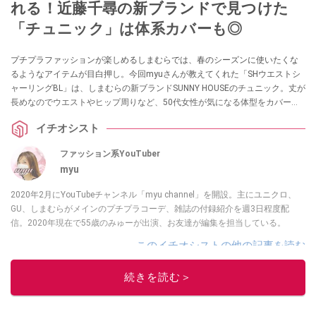
れる！近藤千尋の新ブランドで見つけた
「チュニック」は体系カバーも◎
プチプラファッションが楽しめるしまむらでは、春のシーズンに使いたくな
るようなアイテムが目白押し。今回myuさんが教えてくれた「SHウエストシ
ャーリングBL」は、しまむらの新ブランドSUNNY HOUSEのチュニック。丈が
長めなのでウエストやヒップ周りなど、50代女性が気になる体型をカバーし
てくれる優れものなのだそう。
イチオシスト
ファッション系YouTuber
myu
2020年2月にYouTubeチャンネル「myu channel」を開設。主にユニクロ、
GU、しまむらがメインのプチプラコーデ、雑誌の付録紹介を週3日程度配
信。2020年現在で55歳のみゅーが出演、お友達が編集を担当している。
このイチオシストの他の記事を読む
続きを読む＞