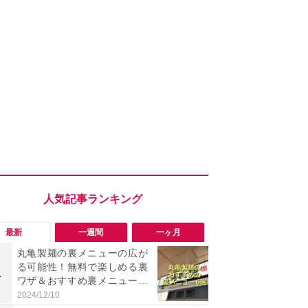
最新
一週間
一ヶ月
丸亀製麺の裏メニューの広が
「勝手にデ
る可能性！無料で楽しめる裏
る!?」Win
1
1
ワザ＆おすすめ裏メニュー6
オフにして最
選
身を守る技
2024/12/10
2026/08/05