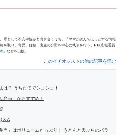
。母として不安や悩みと向き合ううち、「ママが読んでほっとする情報
格を取り、育児、妊娠、出産の分野を中心に執筆を行う。PTA広報委員
本」
などを出版。
このイチオシストの他の記事を読む
法は？ うちたてでシコシコ！
ん弁当」がおすすめ！
覧
Q＆A
弁当」はボリュームたっぷり！ うどんと天ぷらのバラ