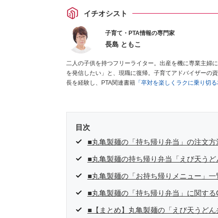
イチオシスト
子育て・PTA情報の専門家
長島 ともこ
二人の子供を持つフリーライター。出産を機に専業主婦に
を発信したい」と、現職に復帰。子育てアドバイザーの資
長を経験し、PTA関連書籍
「卒対を楽しくラクに乗り切る
目次
■丸亀製麺の「持ち帰り弁当」の注文方
■丸亀製麺の持ち帰り弁当「えび天うど
■丸亀製麺の「お持ち帰りメニュー」一
■丸亀製麺の「持ち帰り弁当」に関する
■【まとめ】丸亀製麺の「えび天うどん