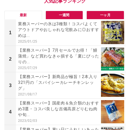
最新
一週間
一ヶ月
業務スーパーの氷は3種類！コスパよくて
アウトドアやおしゃれな宅飲みに◎おすす
1
めは...
2025/01/25
【業務スーパー】7月セールでお得！「鰻
蒲焼」など買わなきゃ損する「夏にぴった
2
りの...
2025/07/29
【業務スーパー】新商品が極旨！2本入り
321円の「スパイシーカレーチキンレッ
3
グ」
2021/08/17
【業務スーパー】国産肉＆魚介類のおすす
め3選・コスパ良しな吉備高原どりむね肉
4
や旬...
2023/02/03
【業務スーパー】寒い日にうれしいあった