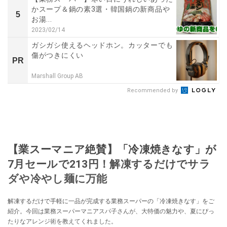
かスープ＆鍋の素3選・韓国鍋の新商品や
5
お湯...
2023/02/14
ガシガシ使えるヘッドホン。カッターでも
傷がつきにくい
PR
Marshall Group AB
Recommended by
【業スーマニア絶賛】「冷凍焼きなす」が
7月セールで213円！解凍するだけでサラ
ダや冷やし麺に万能
解凍するだけで手軽に一品が完成する業務スーパーの「冷凍焼きなす」をご
紹介。今回は業務スーパーマニアスパ子さんが、大特価の魅力や、夏にぴっ
たりなアレンジ術を教えてくれました。