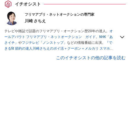
イチオシスト
フリマアプリ・ネットオークションの専門家
川崎 さちえ
テレビや雑誌で話題のフリマアプリ・オークション歴20年の達人。
オ
ールアバウト フリマアプリ・ネットオークション ガイド
。
NHK「あ
さイチ」
や
フジテレビ「ノンストップ」
などの情報番組に出演。
『で
きるfit 節約の達人川崎さちえのポイ活＋クーポン＋メルカリ スマホで
おトク術』（インプレス刊）
、
『「ゆる副業」のはじめかた メルカリ
このイチオシストの他の記事を読む
スマホ1つでスキマ時間に効率的に稼ぐ！』（翔泳社刊）
ほか著書多
数。ブログは
「川崎さちえのごちゃまぜ日記」
。
■経歴：2003年、夫が子育てをするために、突然会社を辞める。翌月
からの給料が０円になり、家にいながら、しかも空いた時間でできる
オークションに目をつける。しかし、取引の仕方がわからずに、まず
は落札者として参加。その後、出品者側にまわり、家の中の物を出品
しまくる。出品する物がほぼなくなってからは、仕入れを経験。ネッ
トオークションを生活の一部に取り入れるべく、「ネットオークショ
ンやフリマアプリは生活のインフラになる」という考えを持つ。また
消費税増税の社会においては、ネットオークションやフリマアプリが
家計の救世主になりえると考え、業者とは違う視点でユーザーとして
参加中。