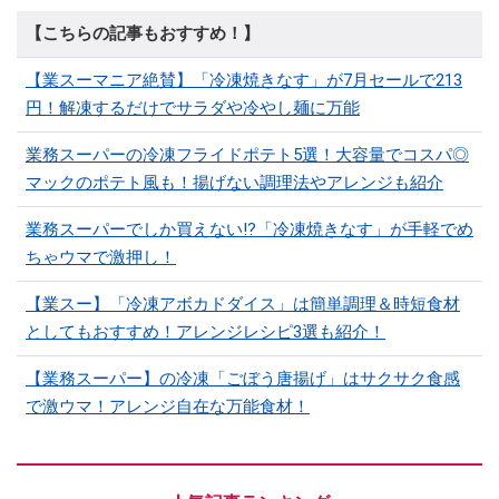
【こちらの記事もおすすめ！】
【業スーマニア絶賛】「冷凍焼きなす」が7月セールで213
円！解凍するだけでサラダや冷やし麺に万能
業務スーパーの冷凍フライドポテト5選！大容量でコスパ◎
マックのポテト風も！揚げない調理法やアレンジも紹介
業務スーパーでしか買えない⁉「冷凍焼きなす」が手軽でめ
ちゃウマで激押し！
【業スー】「冷凍アボカドダイス」は簡単調理＆時短食材
としてもおすすめ！アレンジレシピ3選も紹介！
【業務スーパー】の冷凍「ごぼう唐揚げ」はサクサク食感
で激ウマ！アレンジ自在な万能食材！