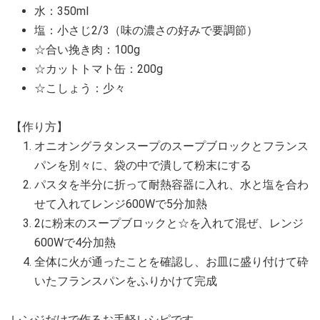
水：350ml
塩：小さじ2/3（味の濃さの好みで要調節）
☆合い挽き肉：100g
☆カットトマト缶：200g
☆こしょう：少々
【作り方】
オニオングラタンスープのスープブロックとフランス
パンを別々に、袋の中で潰して粉末にする
パスタを半分に折って耐熱容器に入れ、水と塩を合わ
せて入れてレンジ600Wで5分加熱
2に粉末のスープブロックと☆を入れて混ぜ、レンジ
600Wで4分加熱
全体に火が通ったことを確認し、お皿に盛り付けて砕
いたフランスパンをふりかけて完成
レンジだけで作るお手軽レシピです。