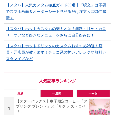
【スタバ】人気カスタム徹底ガイド60選┃「呪文」は不要
でスマホ画面＆オーダーシート見せるだけ注文＜2026年最
新＞
【スタバ】ホットカスタムの魅力とは？無料・甘め・カロ
リーオフなど好きなメニューをさらに自分好みに！
【スタバ】ホットドリンクのカスタムおすすめ28選！店
員・元店員が教えます！チョコ系の甘いアレンジや無料カ
スタマイズなど
最新
一週間
一ヶ月
【スターバックス】春季限定コーヒー「ス
プリング ブレンド」と「サクラ ストロベ
1
リ...