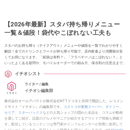
【2026年最新】スタバ持ち帰りメニュー
一覧＆値段！袋代やこぼれない工夫も
スタバのお持ち帰り（テイクアウト）メニューや値段を一覧でわかりやすく
解説！全てのドリンクとフードが持ち帰り可能で、店内飲食より消費税分安
くてお得になります。「紙袋は有料？」「フラペチーノはこぼれない？」と
いったよくある疑問や、モバイルオーダーでの頼み方、保冷剤の注意点まで
徹底網羅します。
イチオシスト
ライター / 編集
イチオシ編集部
株式会社オールアバウトが株式会社NTTドコモと共同で開設した、レコメン
ドサイト『イチオシ』の編集部です。
コストコ
や
業務スーパー
、
ダイソー
、
セリア
、
スターバックス
などの人気ショップの隠れた名品を、コラムや動画
を通してご紹介。話題のグルメやマニアが紹介するアウトドア情報も満載で
す。配信しているコンテンツは専門家やインフルエンサーが実際に使用して
レビューしています。毎日トレンド情報をお届けしているので、ぜひ
Google