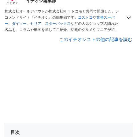
イチオシ編集部
株式会社オールアバウトが株式会社NTTドコモと共同で開設した、レ
コメンドサイト『イチオシ』の編集部です。
コストコ
や
業務スーパ
ー
、
ダイソー
、
セリア
、
スターバックス
などの人気ショップの隠れた
名品を、コラムや動画を通してご紹介。話題のグルメやマニアが紹介
するアウトドア情報も満載です。配信しているコンテンツは専門家や
このイチオシストの他の記事を読む
インフルエンサーが実際に使用してレビューしています。毎日トレン
ド情報をお届けしているので、ぜひ
Googleニュースでフォロー
してく
ださい！
目次