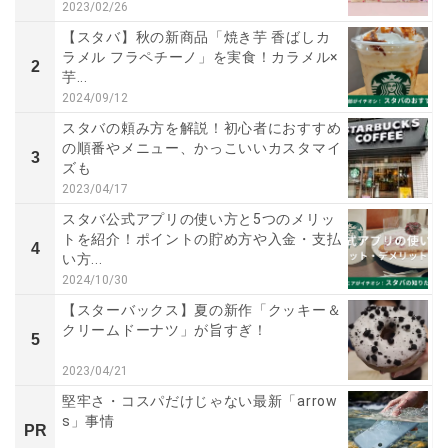
2023/02/26
【スタバ】秋の新商品「焼き芋 香ばしカ
ラメル フラペチーノ」を実食！カラメル×
2
芋...
2024/09/12
スタバの頼み方を解説！初心者におすすめ
の順番やメニュー、かっこいいカスタマイ
3
ズも
2023/04/17
スタバ公式アプリの使い方と5つのメリッ
トを紹介！ポイントの貯め方や入金・支払
4
い方...
2024/10/30
【スターバックス】夏の新作「クッキー＆
クリームドーナツ」が旨すぎ！
5
2023/04/21
堅牢さ・コスパだけじゃない最新「arrow
s」事情
PR