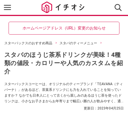
ホームページアドレス（URL）変更のお知らせ
スターバックスのおすすめ商品
スタバのティーメニュー
スタバのほうじ茶系ドリンクが美味！4種
類の値段・カロリーや人気のカスタムを紹
介
スターバックスコーヒーは、オリジナルのティーブランド「TEAVANA（ティ
バーナ）」があるほど、茶葉系ドリンクにも力を入れていることを知ってい
ますか？ なかでも日本人にとって古くから親しみのあるほうじ茶を使ったド
リンクは、小さなお子さまからお年寄りまで幅広い層の人が飲みやすく、通
勤・通学前やランチタイム、寝る前など時間を問わず楽しめるのも人気の理
更新日：
2023年04月25日
由です。今回は、「ほうじ茶ティーラテ」をはじめ、2022年6月22日現在ス
タバで販売されている、4種類のほうじ茶系ドリンクについてご紹介します。