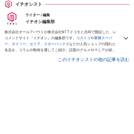
イチオシスト
ライター / 編集
イチオシ編集部
株式会社オールアバウトが株式会社NTTドコモと共同で開設した、レ
コメンドサイト『イチオシ』の編集部です。
コストコ
や
業務スーパ
ー
、
ダイソー
、
セリア
、
スターバックス
などの人気ショップの隠れた
名品を、コラムや動画を通してご紹介。話題のグルメやマニアが紹介
するアウトドア情報も満載です。配信しているコンテンツは専門家や
このイチオシストの他の記事を読む
インフルエンサーが実際に使用してレビューしています。毎日トレン
ド情報をお届けしているので、ぜひ
Googleニュースでフォロー
してく
ださい！