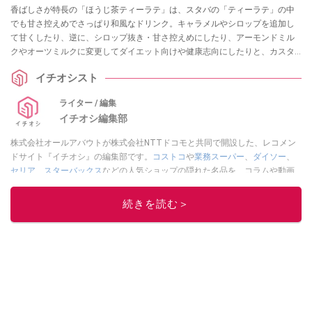
香ばしさが特長の「ほうじ茶ティーラテ」は、スタバの「ティーラテ」の中
でも甘さ控えめでさっぱり和風なドリンク。キャラメルやシロップを追加し
て甘くしたり、逆に、シロップ抜き・甘さ控えめにしたり、アーモンドミル
クやオーツミルクに変更してダイエット向けや健康志向にしたりと、カスタ
マイズは無限！ さらに、ほうじ茶と紅茶（ブラックティー）を組み合わせた
イチオシスト
「ほうじ茶＆クラシックティー ラテ」の最新情報も紹介します。
ライター / 編集
イチオシ編集部
株式会社オールアバウトが株式会社NTTドコモと共同で開設した、レコメン
ドサイト『イチオシ』の編集部です。
コストコ
や
業務スーパー
、
ダイソー
、
セリア
、
スターバックス
などの人気ショップの隠れた名品を、コラムや動画
を通してご紹介。話題のグルメやマニアが紹介するアウトドア情報も満載で
す。配信しているコンテンツは専門家やインフルエンサーが実際に使用して
続きを読む＞
レビューしています。毎日トレンド情報をお届けしているので、ぜひ
Google
ニュースでフォロー
してください！
このイチオシストの他の記事を読む