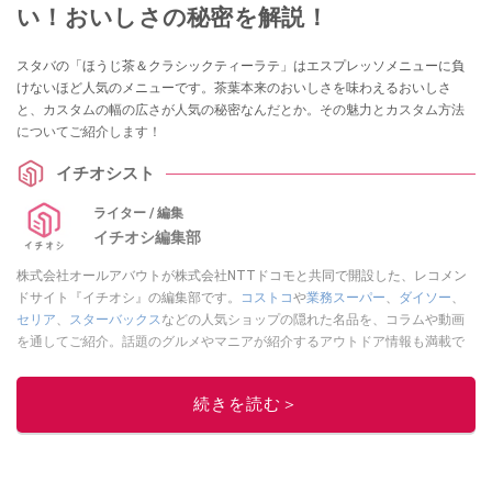
い！おいしさの秘密を解説！
スタバの「ほうじ茶＆クラシックティーラテ」はエスプレッソメニューに負
けないほど人気のメニューです。茶葉本来のおいしさを味わえるおいしさ
と、カスタムの幅の広さが人気の秘密なんだとか。その魅力とカスタム方法
についてご紹介します！
イチオシスト
ライター / 編集
イチオシ編集部
株式会社オールアバウトが株式会社NTTドコモと共同で開設した、レコメン
ドサイト『イチオシ』の編集部です。
コストコ
や
業務スーパー
、
ダイソー
、
セリア
、
スターバックス
などの人気ショップの隠れた名品を、コラムや動画
を通してご紹介。話題のグルメやマニアが紹介するアウトドア情報も満載で
す。配信しているコンテンツは専門家やインフルエンサーが実際に使用して
レビューしています。毎日トレンド情報をお届けしているので、ぜひ
Google
続きを読む＞
ニュースでフォロー
してください！
このイチオシストの他の記事を読む