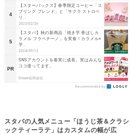
【スターバックス】春季限定コーヒー「ス
プリング ブレンド」と「サクラ ストロベ
4
リ...
2023/02/26
【スタバ】秋の新商品「焼き芋 香ばしカ
ラメル フラペチーノ」を実食！カラメル×
5
芋...
2024/09/12
SNSアカウントを着実に成長。実はみんな
ココ使ってます。
PR
Dreaw合同会社
Recommended by
スタバの人気メニュー「ほうじ茶＆クラシ
ックティーラテ」はカスタムの幅が広