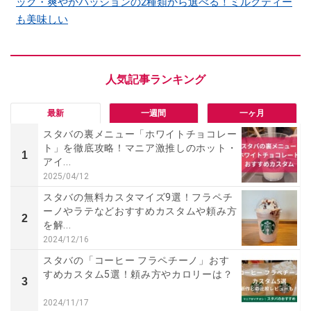
ック・爽やかパッションの2種類から選べる！ミルクティー
も美味しい
最新
一週間
一ヶ月
スタバの裏メニュー「ホワイトチョコレー
ト」を徹底攻略！マニア激推しのホット・
1
アイ...
2025/04/12
スタバの無料カスタマイズ9選！フラペチ
ーノやラテなどおすすめカスタムや頼み方
2
を解...
2024/12/16
スタバの「コーヒー フラペチーノ」おす
すめカスタム5選！頼み方やカロリーは？
3
2024/11/17