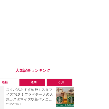
最新
一週間
一ヶ月
スタバのおすすめ神カスタマ
「ヤバい！
イズ76選！フラペチーノの人
った…」と
1
1
気カスタマイズや新作メニュ
【7月30日G
ー紹介《2025年春最新版》
更】内容を
2025/03/21
2026/07/31