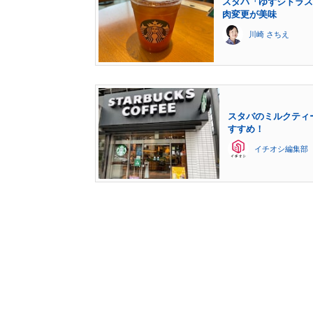
スタバ「ゆずシトラス
肉変更が美味
川崎 さちえ
スタバのミルクティ
すすめ！
イチオシ編集部