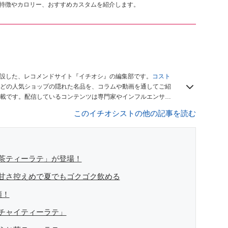
の特徴やカロリー、おすすめカスタムを紹介します。
開設した、レコメンドサイト『イチオシ』の編集部です。
コスト
どの人気ショップの隠れた名品を、コラムや動画を通してご紹
載です。配信しているコンテンツは専門家やインフルエンサー
をお届けしているので、ぜひ
Googleニュースでフォロー
してく
このイチオシストの他の記事を読む
茶ティーラテ」が登場！
甘さ控えめで夏でもゴクゴク飲める
類！
チャイティーラテ」