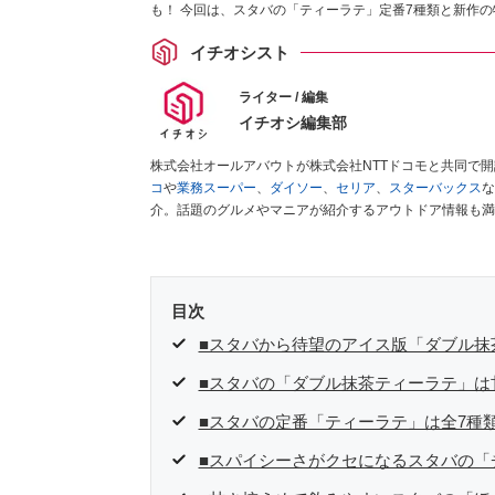
も！ 今回は、スタバの「ティーラテ」定番7種類と新作
イチオシスト
ライター / 編集
イチオシ編集部
株式会社オールアバウトが株式会社NTTドコモと共同で
コ
や
業務スーパー
、
ダイソー
、
セリア
、
スターバックス
な
介。話題のグルメやマニアが紹介するアウトドア情報も満
が実際に使用してレビューしています。毎日トレンド情報
ださい！
目次
■スタバから待望のアイス版「ダブル抹
■スタバの「ダブル抹茶ティーラテ」は
■スタバの定番「ティーラテ」は全7種
■スパイシーさがクセになるスタバの「