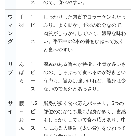
ス
ので、食べやすい。
ウ
手
1
しっかりした肉質でコラーゲンもたっ
ィ
羽
ピ
ぷり。よく動かす手羽の部分なので、
ン
ー
肉質がしっかりしていて、濃厚な味わ
グ
ス
い。手羽中の2本の骨をひねって抜く
と食べやすい！
リ
あ
1
深みのある旨みが特徴。小骨が多いも
ブ
ば
ピ
のの、しゃぶって食べるのが好きとい
ら
ー
う声も。旨みは強いけれど、脂身は少
ス
ないので意外とあっさり。
サ
腰
1.5
脂身が多く食べ応えバッチリ。5つの
イ
～
ピ
部位のなかでも最も脂身が多く、食感
お
ー
もしっかりしていて食べ応えあり。中
尻
ス
央にある大腿骨（太い骨）をひねって