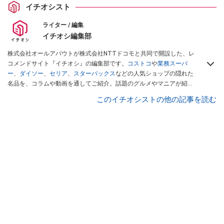
イチオシスト
ライター / 編集
イチオシ編集部
株式会社オールアバウトが株式会社NTTドコモと共同で開設した、レ
コメンドサイト『イチオシ』の編集部です。
コストコ
や
業務スーパ
ー
、
ダイソー
、
セリア
、
スターバックス
などの人気ショップの隠れた
名品を、コラムや動画を通してご紹介。話題のグルメやマニアが紹介
するアウトドア情報も満載です。配信しているコンテンツは専門家や
このイチオシストの他の記事を読む
インフルエンサーが実際に使用してレビューしています。毎日トレン
ド情報をお届けしているので、ぜひ
Googleニュースでフォロー
してく
ださい！