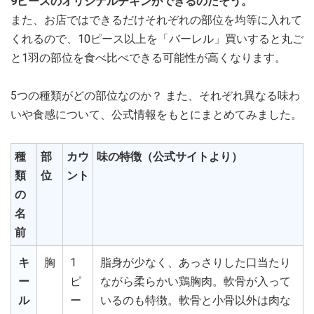
9ピースのオリジナルチキンができるのだそう。
また、お店ではできるだけそれぞれの部位を均等に入れて
くれるので、10ピース以上を「バーレル」買いすると丸ご
と1羽の部位を食べ比べできる可能性が高くなります。
5つの種類がどの部位なのか？ また、それぞれ異なる味わ
いや食感について、公式情報をもとにまとめてみました。
種
部
カウ
味の特徴（公式サイトより）
類
位
ント
の
名
前
キ
胸
1
脂身が少なく、あっさりした口当たり
ー
ピ
ながら柔らかい鶏胸肉。軟骨が入って
ル
ー
いるのも特徴。軟骨と小骨以外は肉な