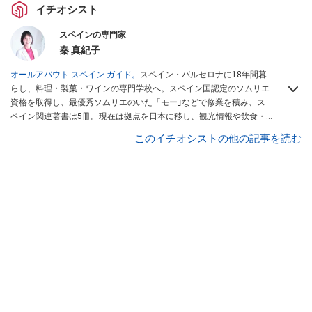
イチオシスト
スペインの専門家
秦 真紀子
オールアバウト スペイン ガイド。
スペイン・バルセロナに18年間暮
らし、料理・製菓・ワインの専門学校へ。スペイン国認定のソムリエ
資格を取得し、最優秀ソムリエのいた「モー｣などで修業を積み、ス
ペイン関連著書は5冊。現在は拠点を日本に移し、観光情報や飲食・
カフェ・スイーツ情報にも携わる。イチオシでは、
業務スーパー
・
ロ
このイチオシストの他の記事を読む
ピア
・
シャトレーゼ
など、食品・スイーツ販売チェーンのおすすめ商
品情報も発信。
著書に『スペインまるごと全17州おいしい旅』（‎産業
編集センター刊）ほか。
■経歴：ワイナリーツアーガイドや、飲食関
連の方の視察旅行のコーディネートやガイド、スペインの食について
の講演などの経験あり。2004年より「カフェ・スイーツ」（柴田書
店）、「料理通信」（料理通信社）をはじめ、日本の雑誌やWEBサイ
トに、ガストロノミー、観光、文化などについて執筆。ガイドブック
の取材のコーディネートや執筆、著書5冊あり。 現在は、拠点をバル
セロナから日本に移し、スペイン関連だけでなく日本の観光情報や飲
食店についてのコンテンツの執筆や、広報PR、出版プロデュースなど
を行う。 ■寄稿雑誌……料理通信、カフェ・スイーツ、TARZANなど ■
寄稿サイト……ぐるなびプロ、Drink planetなど ■取材コーディネー
ト……るるぶスペイン／ララチッタ／aruco／地球の歩き方ほか。