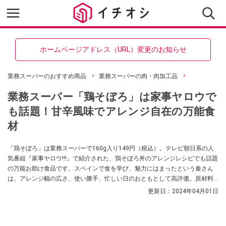
ホームページアドレス（URL）変更のお知らせ
業務スーパーのおすすめ商品
業務スーパーの肉・肉加工品
業務スーパー「鶏そぼろ」は家事ヤロウで
も話題！甘辛風味でアレンジ自在の万能食
材
「鶏そぼろ」は業務スーパーで160g入り149円（税込）。テレビ朝日系の人
気番組『家事ヤロウ!!!』で紹介された、鶏そぼろ丼のアレンジレシピでも話題
の万能お助け食品です。スペインで食を学び、魅力にはまったという秦さん
は、アレンジ幅の広さ、使い勝手、忙しい日のおともとして高評価。原材料
や原産国、カロリーや賞味期限、保存方法を調査。秦さん考案の美味しいア
更新日：
2024年04月01日
レンジレシピも紹介します。