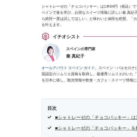
シャトレーゼの「チョコバッキー」は1本64円（税込）です
ペインで食を学び、お得なスイーツ情報に詳しい秦 真紀
ら絶対一度は試してほしい」と味わいと値段を絶賛。「カ
を叶えます。
イチオシスト
スペインの専門家
秦 真紀子
オールアバウト スペイン ガイド。
スペイン・バルセロナ
国認定のソムリエ資格を取得し、最優秀ソムリエのいた「
を日本に移し、観光情報や飲食・カフェ・スイーツ情報に
ゼ
など、食品・スイーツ販売チェーンのおすすめ商品情報
編集センター刊）ほか。
■経歴：ワイナリーツアーガイド
インの食についての講演などの経験あり。2004年より
をはじめ、日本の雑誌やWEBサイトに、ガストロノミー
目次
ネートや執筆、著書5冊あり。 現在は、拠点をバルセロ
食店についてのコンテンツの執筆や、広報PR、出版プロ
■シャトレーゼの「チョコバッキー」は
ツ、TARZANなど ■寄稿サイト……ぐるなびプロ、Drink
■シャトレーゼの「チョコバッキー」を
タ／aruco／地球の歩き方ほか。