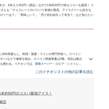
が、6本入り302円（税込）なので1本約50円で味もコスパも最高！ ス
子さんも「チョコレートのパリパリ食感が最高。アイスクリーム好きな
ロリーは？」「美味しい？」「売り切れ続出って本当？」など知りたい
に18年間暮らし、料理・製菓・ワインの専門学校へ。スペイン
モー｣などで修業を積み、スペイン関連著書は5冊。現在は拠点
も携わる。イチオシでは、
業務スーパー
・
ロピア
・
シャトレー
も発信。
著書に『スペインまるごと全17州おいしい旅』（‎産業
このイチオシストの他の記事を読む
や、飲食関連の方の視察旅行のコーディネートやガイド、スペ
「カフェ・スイーツ」（柴田書店）、「料理通信」（料理通信社）
、観光、文化などについて執筆。ガイドブックの取材のコーディ
ナから日本に移し、スペイン関連だけでなく日本の観光情報や飲
デュースなどを行う。 ■寄稿雑誌……料理通信、カフェ・スイー
1本約50円のコスパ最強アイス！
 planetなど ■取材コーディネート……るるぶスペイン／ララチッ
解説