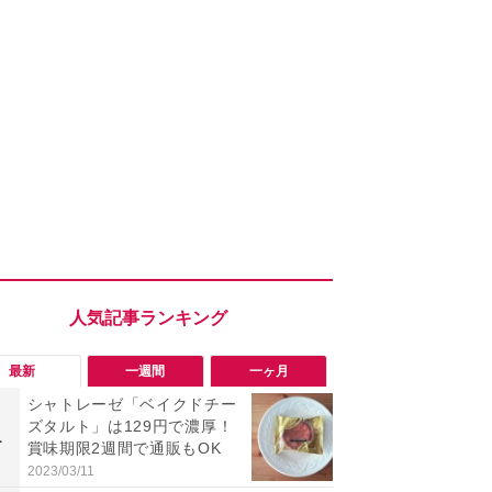
最新
一週間
一ヶ月
シャトレーゼ「ベイクドチー
「勝手にデ
ズタルト」は129円で濃厚！
る!?」Win
1
1
賞味期限2週間で通販もOK
オフにして最
身を守る技
2023/03/11
2026/08/05