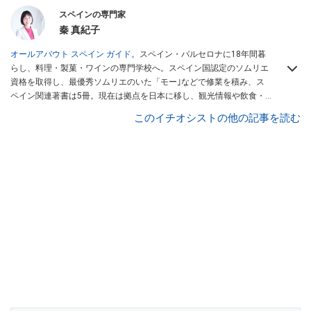
スペインの専門家
秦 真紀子
オールアバウト スペイン ガイド。
スペイン・バルセロナに18年間暮
らし、料理・製菓・ワインの専門学校へ。スペイン国認定のソムリエ
資格を取得し、最優秀ソムリエのいた「モー｣などで修業を積み、ス
ペイン関連著書は5冊。現在は拠点を日本に移し、観光情報や飲食・
カフェ・スイーツ情報にも携わる。イチオシでは、
業務スーパー
・
ロ
このイチオシストの他の記事を読む
ピア
・
シャトレーゼ
など、食品・スイーツ販売チェーンのおすすめ商
品情報も発信。
著書に『スペインまるごと全17州おいしい旅』（‎産業
編集センター刊）ほか。
■経歴：ワイナリーツアーガイドや、飲食関
連の方の視察旅行のコーディネートやガイド、スペインの食について
の講演などの経験あり。2004年より「カフェ・スイーツ」（柴田書
店）、「料理通信」（料理通信社）をはじめ、日本の雑誌やWEBサイ
トに、ガストロノミー、観光、文化などについて執筆。ガイドブック
の取材のコーディネートや執筆、著書5冊あり。 現在は、拠点をバル
セロナから日本に移し、スペイン関連だけでなく日本の観光情報や飲
食店についてのコンテンツの執筆や、広報PR、出版プロデュースなど
を行う。 ■寄稿雑誌……料理通信、カフェ・スイーツ、TARZANなど ■
寄稿サイト……ぐるなびプロ、Drink planetなど ■取材コーディネー
ト……るるぶスペイン／ララチッタ／aruco／地球の歩き方ほか。