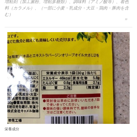
増粘剤（加工澱粉、増粘多糖類）、調味料（アミノ酸等）、着色
料（カラメル）、（一部に小麦・乳成分・大豆・鶏肉・豚肉を含
む）
栄養成分