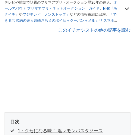
テレビや雑誌で話題のフリマアプリ・オークション歴20年の達人。
オ
ールアバウト フリマアプリ・ネットオークション ガイド
。
NHK「あ
さイチ」
や
フジテレビ「ノンストップ」
などの情報番組に出演。
『で
きるfit 節約の達人川崎さちえのポイ活＋クーポン＋メルカリ スマホで
おトク術』（インプレス刊）
、
『「ゆる副業」のはじめかた メルカリ
このイチオシストの他の記事を読む
スマホ1つでスキマ時間に効率的に稼ぐ！』（翔泳社刊）
ほか著書多
数。ブログは
「川崎さちえのごちゃまぜ日記」
。
■経歴：2003年、夫が子育てをするために、突然会社を辞める。翌月
からの給料が０円になり、家にいながら、しかも空いた時間でできる
オークションに目をつける。しかし、取引の仕方がわからずに、まず
は落札者として参加。その後、出品者側にまわり、家の中の物を出品
しまくる。出品する物がほぼなくなってからは、仕入れを経験。ネッ
トオークションを生活の一部に取り入れるべく、「ネットオークショ
ンやフリマアプリは生活のインフラになる」という考えを持つ。また
消費税増税の社会においては、ネットオークションやフリマアプリが
家計の救世主になりえると考え、業者とは違う視点でユーザーとして
参加中。
目次
1：クセになる味！ 塩レモンパスタソース