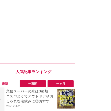
最新
一週間
一ヶ月
業務スーパーの氷は3種類！
「ヤバい！
コスパよくてアウトドアやお
った…」と
1
1
しゃれな宅飲みに◎おすすめ
【7月30日G
は2kg「純氷 オーロラアイ
更】内容を
2025/01/25
2026/07/31