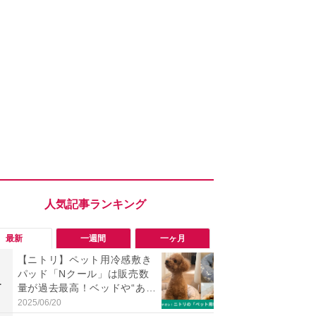
最新
一週間
一ヶ月
【ニトリ】ペット用冷感敷き
【評価4以上】M
パッド「Nクール」は販売数
JOR V」
1
1
量が過去最高！ベッドや“あご
力のサウン
のせ”マットなどおすすめ4選
リーがイチ
2025/06/20
2026/08/03