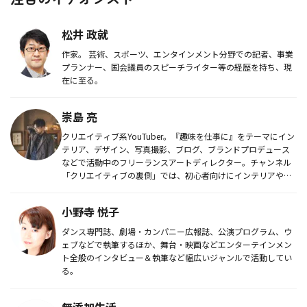
松井 政就
作家。 芸術、スポーツ、エンタインメント分野での記者、事業
プランナー、国会議員のスピーチライター等の経歴を持ち、現
在に至る。
崇島 亮
クリエイティブ系YouTuber。『趣味を仕事に』をテーマにイン
テリア、デザイン、写真撮影、ブログ、ブランドプロデュース
などで活動中のフリーランスアートディレクター。チャンネル
「クリエイティブの裏側」では、初心者向けにインテリアや写
真などク...
小野寺 悦子
ダンス専門誌、劇場・カンパニー広報誌、公演プログラム、ウ
ェブなどで執筆するほか、舞台・映画などエンターテインメン
ト全般のインタビュー＆執筆など幅広いジャンルで活動してい
る。
無添加生活