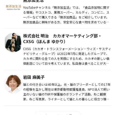
YouTubeチャンネル「無添加生活」では、「食品添加物に関す
る情報」やコストコ、業務スーパー、カルディ、コンビニ、ス
ーパーなどで購入できる「無添加商品」をご紹介しています。
無添加食品に興味がある方、安全安心な食べ物を求めている
方、日々の食...
株式会社 明治 カカオマーケティング部・
CXSG（ほんま ゆかり）
CXSG（カカオ・トランスフォーメーション・ウィズ・サスティ
ナビリティ・グループ）は2022年7月に発足したグループで、
カカオに関わる全ての人を笑顔にするため、カカオの新しい価
値創造について日々考えています。私自身は食べることが大好
き、そし...
岩田 麻美子
猫との付き合いは40年以上。元・猫のブリーダーとしての17年
の経験を生かし現在は東京都動物愛護推進員、NPO法人で飼い
主のいない猫のTNRや保護猫のボランティア活動、ねこ観察
家、ねこ写真家、ライターとして猫と人の暮らしに役立つ情報
を発信中！