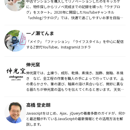
中古マンションを購入してリノベーションしたのをキッカケ
に、物件探しからリノベ完成までの記録を綴った「ウチブロ
グ」をスタート。2020年に開設したYouTubeチャンネル
「uchilog/ウチログ」では、快適で過ごしやすいお家を目指し
て、イン...
一ノ瀬てんま
「メイク」「ファッション」「ライフスタイル」を中心に配信
するZ世代YouTuber。Instagramはコチラ
伸光窯
伸光窯では、土練り、成形、乾燥、素焼き、加飾、施釉、本焼
き など、全工程の作業を職人の手によって行っています。 土
の柔らかさや、筆の運び、釉薬の溶け具合いなど、微妙に異な
る器たちが伸光窯の温もりを伝えてくれると思います。 天気に
気を配り...
高橋 登史朗
Javascriptをはじめ、Ajax、jQueryの著書多数のガイドが、何か
と最近騒がれているJavaScriptの最新情報とその活用方法を解
説します。