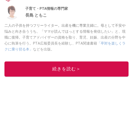
子育て・PTA情報の専門家
長島 ともこ
二人の子供を持つフリーライター。出産を機に専業主婦に。母として不安や
悩みと向き合ううち、「ママが読んでほっとする情報を発信したい」と、現
職に復帰。子育てアドバイザーの資格を取り、育児、妊娠、出産の分野を中
心に執筆を行う。PTA広報委員長を経験し、PTA関連書籍
「卒対を楽しくラ
クに乗り切る本」
などを出版。
このイチオシストの他の記事を読む
続きを読む＞