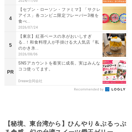
2024/11/05
【セブン・ローソン・ファミマ】「サクレ
アイス」各コンビニ限定フレーバー3種を
4
食べ...
2026/07/24
【東京】紅茶ベースの氷がおいしすぎ
る…！和食料理人が手掛ける大人気店『私
5
のかき氷...
2026/08/06
SNSアカウントを着実に成長。実はみんな
ココ使ってます。
PR
Dreaw合同会社
Recommended by
【秘境、東台湾から】ひんやり＆ぷるっぷ