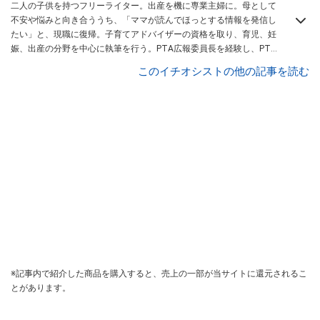
二人の子供を持つフリーライター。出産を機に専業主婦に。母として
不安や悩みと向き合ううち、「ママが読んでほっとする情報を発信し
たい」と、現職に復帰。子育てアドバイザーの資格を取り、育児、妊
娠、出産の分野を中心に執筆を行う。PTA広報委員長を経験し、PTA
関連書籍
「卒対を楽しくラクに乗り切る本」
などを出版。
このイチオシストの他の記事を読む
※記事内で紹介した商品を購入すると、売上の一部が当サイトに還元されるこ
とがあります。