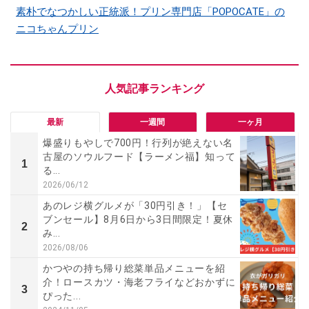
素朴でなつかしい正統派！プリン専門店「POPOCATE」の
ニコちゃんプリン
最新
一週間
一ヶ月
爆盛りもやしで700円！行列が絶えない名
古屋のソウルフード【ラーメン福】知って
1
る...
2026/06/12
あのレジ横グルメが「30円引き！」【セ
ブンセール】8月6日から3日間限定！夏休
2
み...
2026/08/06
かつやの持ち帰り総菜単品メニューを紹
介！ロースカツ・海老フライなどおかずに
3
ぴった...