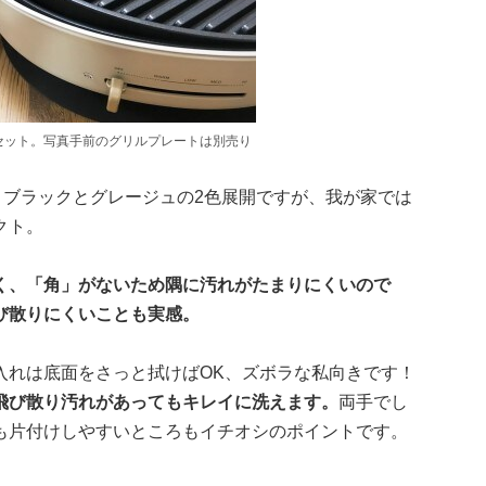
セット。写真手前のグリルプレートは別売り
、ブラックとグレージュの2色展開ですが、我が家では
クト。
く、「角」がないため隅に汚れがたまりにくいので
び散りにくいことも実感。
入れは底面をさっと拭けばOK、ズボラな私向きです！
飛び散り汚れがあってもキレイに洗えます。
両手でし
も片付けしやすいところもイチオシのポイントです。