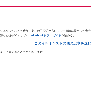
り上がったこども時代。夕方の再放送が見たくて一目散に帰宅した青春
好奇心は令和もつづく。
All About ドラマ ガイド
を務める。
このイチオシストの他の記事を読む
イトに還元されることがあります。