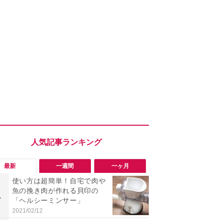
最新
一週間
一ヶ月
使い方は超簡単！自宅で肉や
「旅行気分
魚の挽き肉が作れる貝印の
食べ比べし
1
1
「ヘルシーミンサー」
3つのご当地
新発売
2021/02/12
2026/08/02