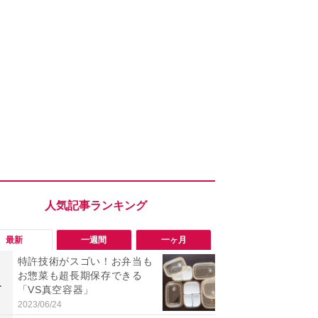
最新
一週間
一ヶ月
特許技術がスゴい！お弁当も
「勝手にデ
お惣菜も超長期保存できる
る!?」Win
1
1
「VS真空容器」
オフにして最
身を守る技
2023/06/24
2026/08/05