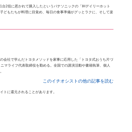
1台2役に惹かれて購入したというパナソニックの「IHデイリーホット
子どもたちが料理に目覚め、毎日の食事準備がグッとラクに、そして楽
の会社で学んだトヨタメソッドを家事に応用した「トヨタ式おうち片づ
ミニマライフ代表取締役を勤める。全国での講演活動や書籍執筆、個人
。
このイチオシストの他の記事を読む
イトに還元されることがあります。