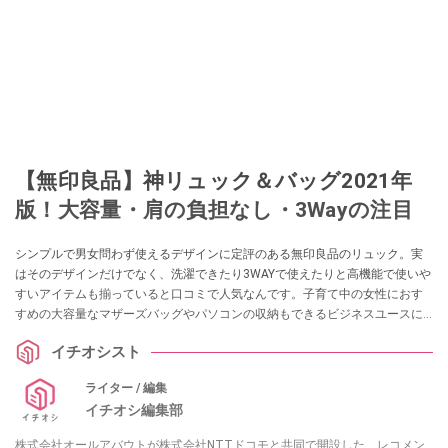
【無印良品】神リュック＆バッグ2021年
版！大容量・肩の負担なし・3Wayの注目
シンプルで男女問わず使えるデザインに定評のある無印良品のリュック。実
はそのデザインだけでなく、洗濯できたり3WAYで使えたりと高機能で使いや
すいアイテムも揃っていると口コミで人気なんです。子育て中の女性におす
すめの大容量なマザーズバッグやパソコンの収納もできるビジネスユースに
最適なバッグ、旅行にもぴったりの無印のリュックを紹介します。気になる
イチオシスト
刺繡工房の情報などもまとめました。ぜひ参考にしてみてくださいね。
ライター / 編集
イチオシ編集部
株式会社オールアバウトが株式会社NTTドコモと共同で開設した、レコメン