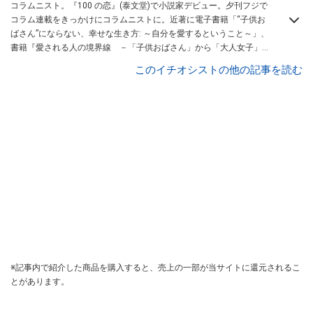
コラムニスト。『100 の恋』(泰文堂)で小説家デビュー。夕刊フジで
コラム連載をきっかけにコラムニストに。近著に電子書籍「“子供お
ばさん”にならない、幸せな生き方: ～自分を愛するということ～」、
書籍『愛される人の境界線 －「子供おばさん」から「大人女子」に
変わる方法』（KADOKAWA/中経出版)など。
All About 恋愛・人間関
このイチオシストの他の記事を読む
係 ガイド
。
※記事内で紹介した商品を購入すると、売上の一部が当サイトに還元されるこ
とがあります。