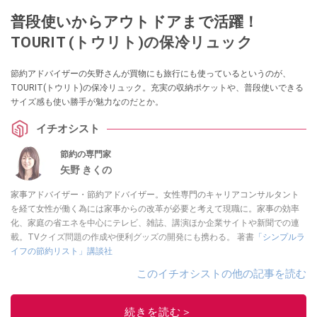
普段使いからアウトドアまで活躍！
TOURIT (トウリト)の保冷リュック
節約アドバイザーの矢野さんが買物にも旅行にも使っているというのが、
TOURIT(トウリト)の保冷リュック。充実の収納ポケットや、普段使いできる
サイズ感も使い勝手が魅力なのだとか。
イチオシスト
節約の専門家
矢野 きくの
家事アドバイザー・節約アドバイザー。女性専門のキャリアコンサルタント
を経て女性が働く為には家事からの改革が必要と考えて現職に。家事の効率
化、家庭の省エネを中心にテレビ、雑誌、講演ほか企業サイトや新聞での連
載。TVクイズ問題の作成や便利グッズの開発にも携わる。 著書
「シンプルラ
イフの節約リスト」講談社
このイチオシストの他の記事を読む
続きを読む＞