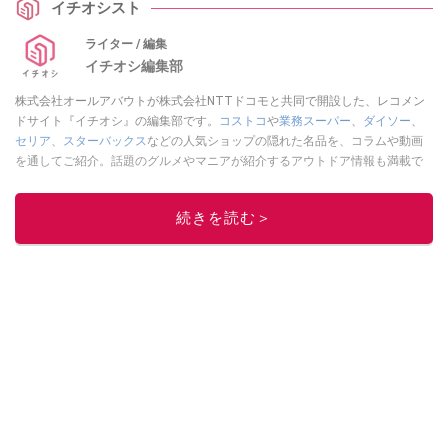
イチオシスト
をご紹介します。容量や耐久性、デザインなど、選ぶポイントの参考にして
くださいね。
ライター / 編集
イチオシ編集部
株式会社オールアバウトが株式会社NTTドコモと共同で開設した、レコメン
ドサイト『イチオシ』の編集部です。
コストコ
や
業務スーパー
、
ダイソー
、
セリア
、
スターバックス
などの人気ショップの隠れた名品を、コラムや動画
を通してご紹介。話題のグルメやマニアが紹介するアウトドア情報も満載で
す。配信しているコンテンツは専門家やインフルエンサーが実際に使用して
レビューしています。毎日トレンド情報をお届けしているので、ぜひ
Google
続きを読む＞
ニュースでフォロー
してください！
このイチオシストの他の記事を読む