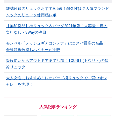
雑誌付録のリュックおすすめ5選！耐久性は？人気ブランド
ムックのリュック使用感レポ
【無印良品】神リュック＆バッグ2021年版！大容量・肩の
負担なし・3Wayの注目
モンベル「メッシュギアコンテナ」はコスパ最高の名品！
全種類複数持ちハイカーが比較
普段使いからアウトドアまで活躍！TOURIT (トウリト)の保
冷リュック
大人女性におすすめ！レオパード柄リュックで「背中オシ
ャレ」を実現！