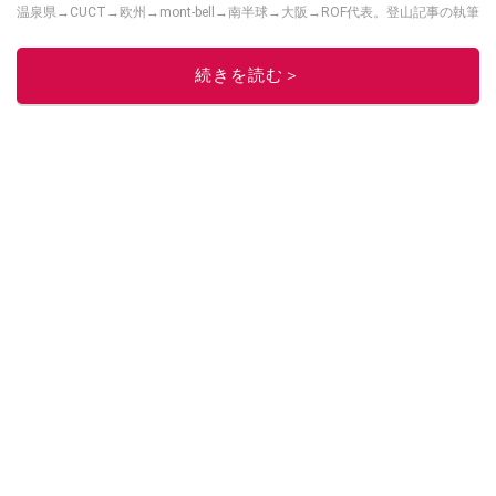
温泉県→CUCT→欧州→mont-bell→南半球→大阪→ROF代表。登山記事の執筆
もしています。たかくらの呟きは
こちら
、YouTubeは
こちら
から！
このイチオシストの他の記事を読む
続きを読む＞