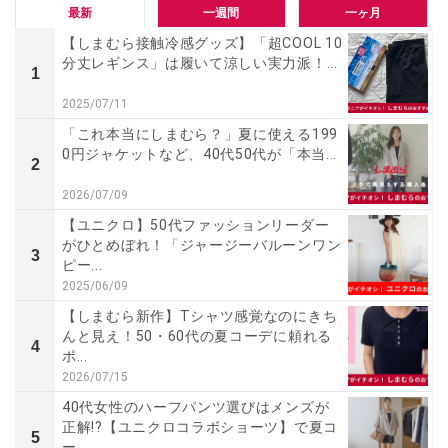
最新
一週間
一ヶ月
【しまむら接触冷感グッズ】「超COOL 10
分丈レギンス」は履いて涼しい実力派！...
1
2025/07/11
「これ本当にしまむら？」夏に使える199
0円ジャケットなど、40代50代が「本当...
2
2026/07/09
【ユニクロ】50代ファッションリーダー
がひとめぼれ！「ジャージーバルーンワン
3
ピー...
2025/06/09
【しまむら新作】Tシャツ感覚なのにきち
んと見え！50・60代の夏コーデに頼れる
4
ポ...
2026/07/15
40代女性のハーフパンツ選びはメンズが
正解!?【ユニクロコラボショーツ】で夏コ
5
ー...