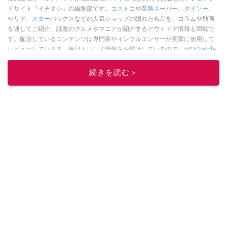
ドサイト『イチオシ』の編集部です。
コストコ
や
業務スーパー
、
ダイソー
、
セリア
、
スターバックス
などの人気ショップの隠れた名品を、コラムや動画
を通してご紹介。話題のグルメやマニアが紹介するアウトドア情報も満載で
す。配信しているコンテンツは専門家やインフルエンサーが実際に使用して
レビューしています。毎日トレンド情報をお届けしているので、ぜひ
Google
ニュースでフォロー
してください！
続きを読む＞
このイチオシストの他の記事を読む