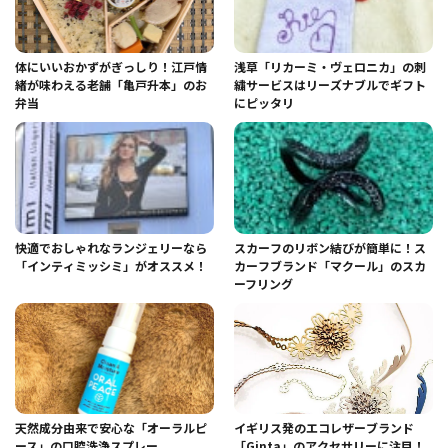
体にいいおかずがぎっしり！江戸情
浅草「リカーミ・ヴェロニカ」の刺
緒が味わえる老舗「亀戸升本」のお
繍サービスはリーズナブルでギフト
弁当
にピッタリ
快適でおしゃれなランジェリーなら
スカーフのリボン結びが簡単に！ス
「インティミッシミ」がオススメ！
カーフブランド「マクール」のスカ
ーフリング
天然成分由来で安心な「オーラルピ
イギリス発のエコレザーブランド
ース」の口腔洗浄スプレー
「Ginta」のアクセサリーに注目！