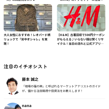
大人女性におすすめ！レオパード柄
【H＆M】古着回収で500円クーポン
リュックで「背中オシャレ」を実
がもらえる♪いらない服は賢くリサ
現！
イクル！当日の流れと公式アプリ登
録のやり方レビュー
注目のイチオシスト
藤本 誠之
「相場の福の神」と呼ばれるマーケットアナリストのガイド
が、儲かる注目銘柄や投資法をお教えします！
nana