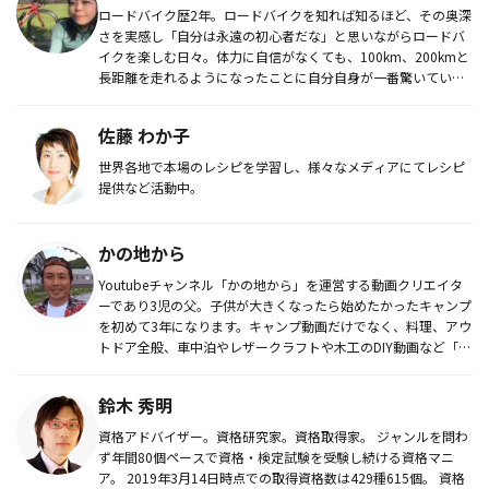
ロードバイク歴2年。ロードバイクを知れば知るほど、その奥深
さを実感し「自分は永遠の初心者だな」と思いながらロードバ
イクを楽しむ日々。体力に自信がなくても、100km、200kmと
長距離を走れるようになったことに自分自身が一番驚いてい
る。現在...
佐藤 わか子
世界各地で本場のレシピを学習し、様々なメディアにてレシピ
提供など活動中。
かの地から
Youtubeチャンネル「かの地から」を運営する動画クリエイタ
ーであり3児の父。子供が大きくなったら始めたかったキャンプ
を初めて3年になります。キャンプ動画だけでなく、料理、アウ
トドア全般、車中泊やレザークラフトや木工のDIY動画など「自
分...
鈴木 秀明
資格アドバイザー。資格研究家。資格取得家。 ジャンルを問わ
ず年間80個ペースで資格・検定試験を受験し続ける資格マニ
ア。 2019年3月14日時点での取得資格数は429種615個。 資格