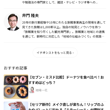
や勉強法の専門家として、雑誌・テレビ・ラジオ等への...
井門 隆夫
20年の旅行業経験や10年にわたる旅館事業再生の現場を通して
見てきた旅館は1,000軒以上。独自の知見とノウハウを持つ
「旅館業を知り尽くした観光専門家」。旅館業と地域との連携
を通じて、新時代に対応した「地域の仕組みづくり」の実践を
支援してい...
イチオシストをもっと見る ›
おすすめ記事
【セブン・ミスド比較】ドーナツを食べ比べ！お
すすめはどっち？
相場一花
【セリア新作】メイク直しが楽ちん！リップのふ
たやパレットに貼れる「ミラーシール」が便利す