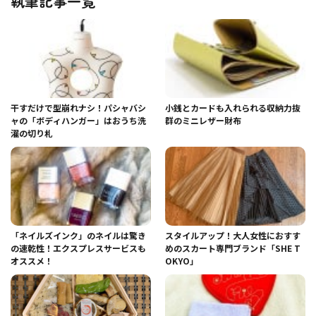
執筆記事一覧
干すだけで型崩れナシ！パシャバシ
小銭とカードも入れられる収納力抜
ャの「ボディハンガー」はおうち洗
群のミニレザー財布
濯の切り札
「ネイルズインク」のネイルは驚き
スタイルアップ！大人女性におすす
の速乾性！エクスプレスサービスも
めのスカート専門ブランド「SHE T
オススメ！
OKYO」