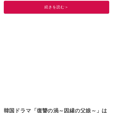
レビューしています。毎日トレンド情報をお届けしているので、ぜひ
Google
続きを読む＞
ニュースでフォロー
してください！
このイチオシストの他の記事を読む
韓国ドラマ「復讐の渦～因縁の父娘～」は