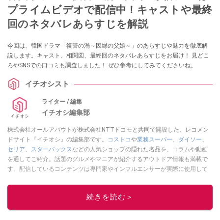
プライムビデオで配信中！キャストや最終
回のネタバレあらすじを解説
今回は、韓国ドラマ「復讐の渦～因縁の父娘～」のあらすじや魅力を徹底解
説します。キャスト、相関図、最終回のネタバレあらすじをお届け！ 見どこ
ろやSNSでの口コミも調査しました！ ぜひ参考にしてみてくださいね。
イチオシスト
ライター / 編集
イチオシ編集部
株式会社オールアバウトが株式会社NTTドコモと共同で開設した、レコメン
ドサイト『イチオシ』の編集部です。
コストコ
や
業務スーパー
、
ダイソー
、
セリア
、
スターバックス
などの人気ショップの隠れた名品を、コラムや動画
を通してご紹介。話題のグルメやマニアが紹介するアウトドア情報も満載で
す。配信しているコンテンツは専門家やインフルエンサーが実際に使用して
レビューしています。毎日トレンド情報をお届けしているので、ぜひ
Google
ニュースでフォロー
してください！
続きを読む＞
このイチオシストの他の記事を読む