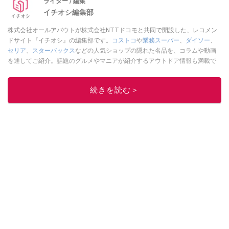
ライター / 編集
イチオシ編集部
株式会社オールアバウトが株式会社NTTドコモと共同で開設した、レコメン
ドサイト『イチオシ』の編集部です。
コストコ
や
業務スーパー
、
ダイソー
、
セリア
、
スターバックス
などの人気ショップの隠れた名品を、コラムや動画
を通してご紹介。話題のグルメやマニアが紹介するアウトドア情報も満載で
す。配信しているコンテンツは専門家やインフルエンサーが実際に使用して
レビューしています。毎日トレンド情報をお届けしているので、ぜひ
Google
続きを読む＞
ニュースでフォロー
してください！
このイチオシストの他の記事を読む