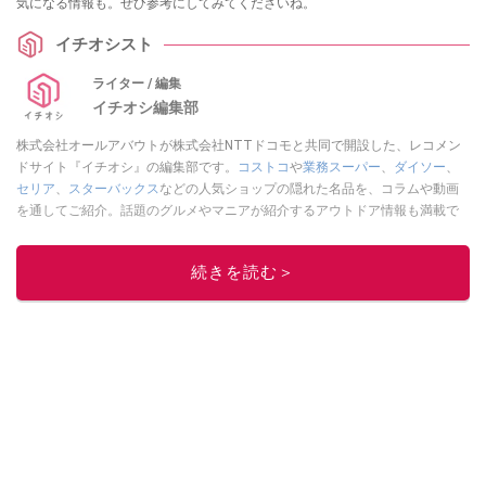
気になる情報も。ぜひ参考にしてみてくださいね。
イチオシスト
ライター / 編集
イチオシ編集部
株式会社オールアバウトが株式会社NTTドコモと共同で開設した、レコメン
ドサイト『イチオシ』の編集部です。
コストコ
や
業務スーパー
、
ダイソー
、
セリア
、
スターバックス
などの人気ショップの隠れた名品を、コラムや動画
を通してご紹介。話題のグルメやマニアが紹介するアウトドア情報も満載で
す。配信しているコンテンツは専門家やインフルエンサーが実際に使用して
レビューしています。毎日トレンド情報をお届けしているので、ぜひ
Google
続きを読む＞
ニュースでフォロー
してください！
このイチオシストの他の記事を読む