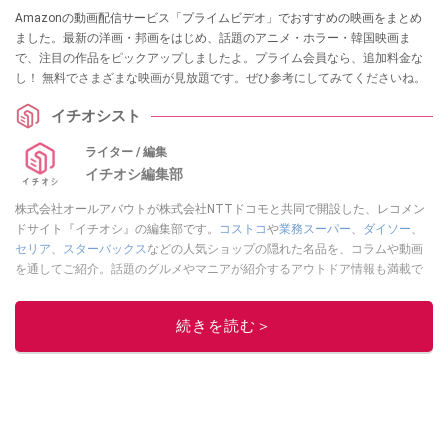
Amazonの動画配信サービス「プライムビデオ」でおすすめの映画をまとめ
ました。最新の洋画・邦画をはじめ、話題のアニメ・ホラー・韓国映画ま
で、注目の作品をピックアップしましたよ。プライム会員なら、追加料金な
し！ 無料でさまざまな映画が見放題です。ぜひ参考にしてみてくださいね。
イチオシスト
ライター / 編集
イチオシ編集部
株式会社オールアバウトが株式会社NTTドコモと共同で開設した、レコメン
ドサイト『イチオシ』の編集部です。
コストコ
や
業務スーパー
、
ダイソー
、
セリア
、
スターバックス
などの人気ショップの隠れた名品を、コラムや動画
を通してご紹介。話題のグルメやマニアが紹介するアウトドア情報も満載で
す。配信しているコンテンツは専門家やインフルエンサーが実際に使用して
レビューしています。毎日トレンド情報をお届けしているので、ぜひ
Google
続きを読む＞
ニュースでフォロー
してください！
このイチオシストの他の記事を読む