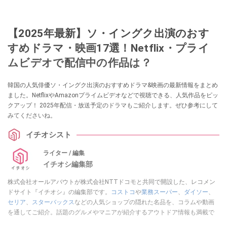
【2025年最新】ソ・イングク出演のおす
すめドラマ・映画17選！Netflix・プライ
ムビデオで配信中の作品は？
韓国の人気俳優ソ・イングク出演のおすすめドラマ&映画の最新情報をまとめ
ました。NetflixやAmazonプライムビデオなどで視聴できる、人気作品をピッ
クアップ！ 2025年配信・放送予定のドラマもご紹介します。ぜひ参考にして
みてくださいね。
イチオシスト
ライター / 編集
イチオシ編集部
株式会社オールアバウトが株式会社NTTドコモと共同で開設した、レコメン
ドサイト『イチオシ』の編集部です。
コストコ
や
業務スーパー
、
ダイソー
、
セリア
、
スターバックス
などの人気ショップの隠れた名品を、コラムや動画
を通してご紹介。話題のグルメやマニアが紹介するアウトドア情報も満載で
す。配信しているコンテンツは専門家やインフルエンサーが実際に使用して