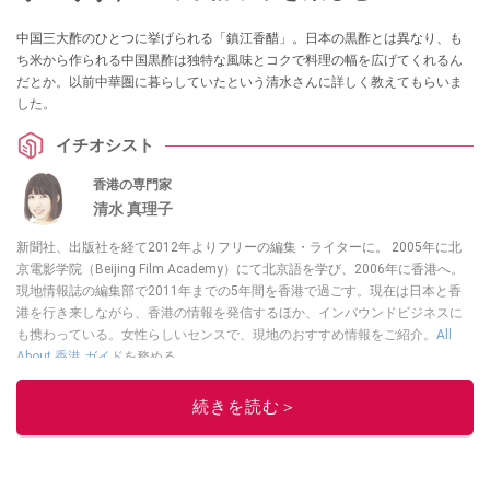
中国三大酢のひとつに挙げられる「鎮江香醋」。日本の黒酢とは異なり、も
ち米から作られる中国黒酢は独特な風味とコクで料理の幅を広げてくれるん
だとか。以前中華圏に暮らしていたという清水さんに詳しく教えてもらいま
した。
イチオシスト
香港の専門家
清水 真理子
新聞社、出版社を経て2012年よりフリーの編集・ライターに。 2005年に北
京電影学院（Beijing Film Academy）にて北京語を学び、2006年に香港へ。
現地情報誌の編集部で2011年までの5年間を香港で過ごす。現在は日本と香
港を行き来しながら、香港の情報を発信するほか、インバウンドビジネスに
も携わっている。女性らしいセンスで、現地のおすすめ情報をご紹介。
All
About 香港 ガイド
を務める。
このイチオシストの他の記事を読む
続きを読む＞