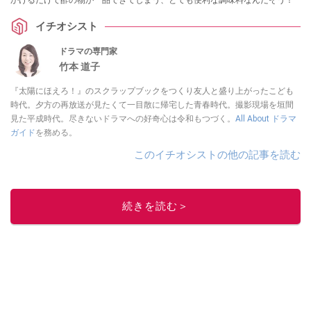
かけるだけで酢の物が一品できてしまう、とても便利な調味料なんだそう！
イチオシスト
ドラマの専門家
竹本 道子
『太陽にほえろ！』のスクラップブックをつくり友人と盛り上がったこども
時代。夕方の再放送が見たくて一目散に帰宅した青春時代。撮影現場を垣間
見た平成時代。尽きないドラマへの好奇心は令和もつづく。
All About ドラマ
ガイド
を務める。
このイチオシストの他の記事を読む
続きを読む＞