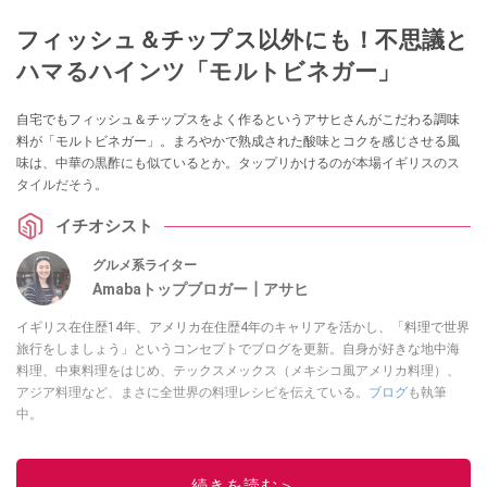
フィッシュ＆チップス以外にも！不思議と
ハマるハインツ「モルトビネガー」
自宅でもフィッシュ＆チップスをよく作るというアサヒさんがこだわる調味
料が「モルトビネガー」。まろやかで熟成された酸味とコクを感じさせる風
味は、中華の黒酢にも似ているとか。タップリかけるのが本場イギリスのス
タイルだそう。
イチオシスト
グルメ系ライター
Amabaトップブロガー┃アサヒ
イギリス在住歴14年、アメリカ在住歴4年のキャリアを活かし、「料理で世界
旅行をしましょう」というコンセプトでブログを更新。自身が好きな地中海
料理、中東料理をはじめ、テックスメックス（メキシコ風アメリカ料理）、
アジア料理など、まさに全世界の料理レシピを伝えている。
ブログ
も執筆
中。
このイチオシストの他の記事を読む
続きを読む＞