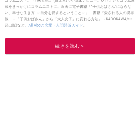
コラムニスト。『100 の恋』(泰文堂)で小説家デビュー。夕刊フジでコラム連
載をきっかけにコラムニストに。近著に電子書籍「“子供おばさん”にならな
い、幸せな生き方: ～自分を愛するということ～」、書籍『愛される人の境界
線 －「子供おばさん」から「大人女子」に変わる方法』（KADOKAWA/中
経出版)など。
All About 恋愛・人間関係 ガイド
。
このイチオシストの他の記事を読む
続きを読む＞