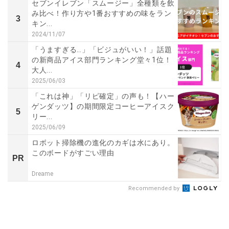
セブンイレブン「スムージー」全種類を飲
み比べ！作り方や1番おすすめの味をラン
3
キン...
2024/11/07
「うますぎる…」「ビジュがいい！」話題
の新商品アイス部門ランキング堂々1位！
4
大人...
2025/06/03
「これは神」「リピ確定」の声も！【ハー
ゲンダッツ】の期間限定コーヒーアイスク
5
リー...
2025/06/09
ロボット掃除機の進化のカギは水にあり。
このボードがすごい理由
PR
Dreame
Recommended by