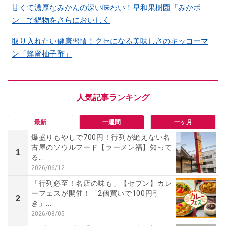
甘くて濃厚なみかんの深い味わい！早和果樹園「みかポ
ン」で鍋物をさらにおいしく
取り入れたい健康習慣！クセになる美味しさのキッコーマ
ン「蜂蜜柚子酢」
最新
一週間
一ヶ月
爆盛りもやしで700円！行列が絶えない名
古屋のソウルフード【ラーメン福】知って
1
る...
2026/06/12
「行列必至！名店の味も」【セブン】カレ
ーフェスが開催！「2個買いで100円引
2
き」...
2026/08/05