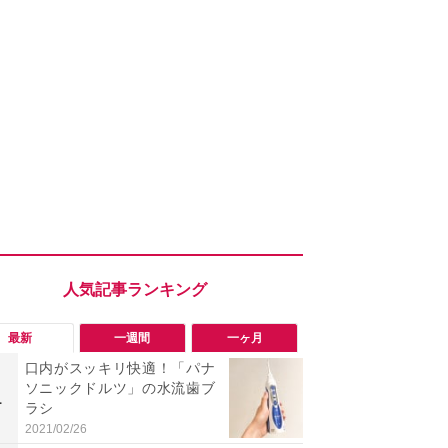
最新
一週間
一ヶ月
口内がスッキリ快適！「パナ
「勝手にデ
ソニックドルツ」の水流歯ブ
る!?」Win
1
1
ラシ
オフにして最
身を守る技
2021/02/26
2026/08/05