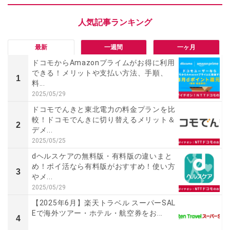
最新
一週間
一ヶ月
ドコモからAmazonプライムがお得に利用
できる！メリットや支払い方法、手順、
1
料...
2025/05/29
ドコモでんきと東北電力の料金プランを比
較！ドコモでんきに切り替えるメリット＆
2
デメ...
2025/05/25
dヘルスケアの無料版・有料版の違いまと
め！ポイ活なら有料版がおすすめ！使い方
3
やメ...
2025/05/29
【2025年6月】楽天トラベル スーパーSAL
Eで海外ツアー・ホテル・航空券をお...
4