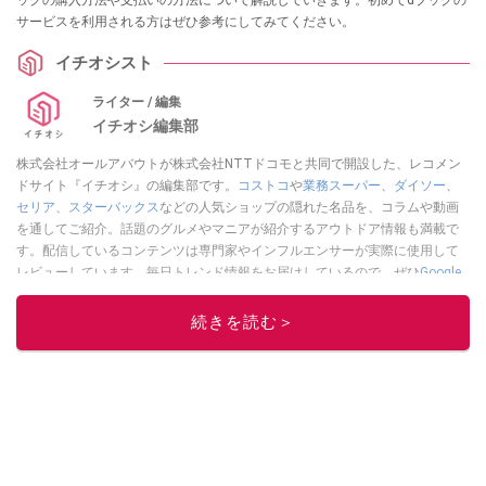
ックの購入方法や支払いの方法について解説していきます。初めてdブックの
サービスを利用される方はぜひ参考にしてみてください。
イチオシスト
ライター / 編集
イチオシ編集部
株式会社オールアバウトが株式会社NTTドコモと共同で開設した、レコメン
ドサイト『イチオシ』の編集部です。
コストコ
や
業務スーパー
、
ダイソー
、
セリア
、
スターバックス
などの人気ショップの隠れた名品を、コラムや動画
を通してご紹介。話題のグルメやマニアが紹介するアウトドア情報も満載で
す。配信しているコンテンツは専門家やインフルエンサーが実際に使用して
レビューしています。毎日トレンド情報をお届けしているので、ぜひ
Google
ニュースでフォロー
してください！
続きを読む＞
このイチオシストの他の記事を読む