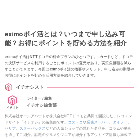
eximoポイ活とは？いつまで申し込み可
能？お得にポイントを貯める方法を紹介
eximoポイ活はNTTドコモの料金プランのひとつです。dカードなど、ドコモ
の決済サービスを利用するごとにポイントの還元があり、実質負担額を減ら
すことができます。今回はeximoポイ活の概要やメリット、申し込みの期限や
お得にポイントを貯める活用方法を紹介していきます。
イチオシスト
ライター / 編集
イチオシ編集部
株式会社オールアバウトが株式会社NTTドコモと共同で開設した、レコメン
ドサイト『イチオシ』の編集部です。
コストコ
や
業務スーパー
、
ダイソー
、
セリア
、
スターバックス
などの人気ショップの隠れた名品を、コラムや動画
を通してご紹介。話題のグルメやマニアが紹介するアウトドア情報も満載で