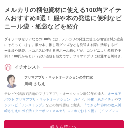
メルカリの梱包資材に使える100均アイテ
ムおすすめ8選！ 服や本の発送に便利なビ
ニール袋・紙袋などを紹介
ダイソーやセリアなどの100均には、メルカリの発送に使える梱包資材が豊富
にそろっています。服や本、推し活グッズなどを発送する際に活躍するビニ
ール袋や紙袋、ネコポスに使える段ボール箱などが、コンビニより多彩で便
利！ 100円からという安い値段も魅力です。フリマアプリに精通する川崎さ
んも100均の梱包資材を愛用しているそう。今回は、100均で買えるメルカリ
イチオシスト
のおすすめ梱包資材ご紹介。「ひどい梱包に出会った」という口コミ・エピ
ソードもまとめました。
フリマアプリ・ネットオークションの専門家
川崎 さちえ
テレビや雑誌で話題のフリマアプリ・オークション歴20年の達人。
オールア
バウト フリマアプリ・ネットオークション ガイド
。
NHK「あさイチ」
や
フ
ジテレビ「ノンストップ」
などの情報番組に出演。
『できるfit 節約の達人川
崎さちえのポイ活＋クーポン＋メルカリ スマホでおトク術』（インプレス
刊）
、
『「ゆる副業」のはじめかた メルカリ スマホ1つでスキマ時間に効率
的に稼ぐ！』（翔泳社刊）
ほか著書多数。ブログは
「川崎さちえのごちゃま
続きを読む＞