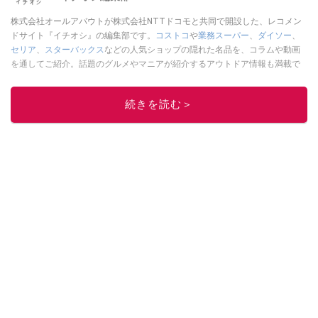
株式会社オールアバウトが株式会社NTTドコモと共同で開設した、レコメン
ドサイト『イチオシ』の編集部です。
コストコ
や
業務スーパー
、
ダイソー
、
セリア
、
スターバックス
などの人気ショップの隠れた名品を、コラムや動画
を通してご紹介。話題のグルメやマニアが紹介するアウトドア情報も満載で
す。配信しているコンテンツは専門家やインフルエンサーが実際に使用して
レビューしています。毎日トレンド情報をお届けしているので、ぜひ
Google
続きを読む＞
ニュースでフォロー
してください！
このイチオシストの他の記事を読む