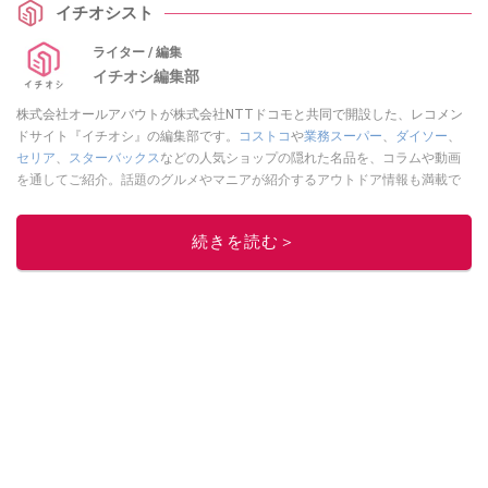
イチオシスト
上げした？」などの気になる疑問をまとめました。
ライター / 編集
イチオシ編集部
株式会社オールアバウトが株式会社NTTドコモと共同で開設した、レコメン
ドサイト『イチオシ』の編集部です。
コストコ
や
業務スーパー
、
ダイソー
、
セリア
、
スターバックス
などの人気ショップの隠れた名品を、コラムや動画
を通してご紹介。話題のグルメやマニアが紹介するアウトドア情報も満載で
す。配信しているコンテンツは専門家やインフルエンサーが実際に使用して
レビューしています。毎日トレンド情報をお届けしているので、ぜひ
Google
続きを読む＞
ニュースでフォロー
してください！
このイチオシストの他の記事を読む