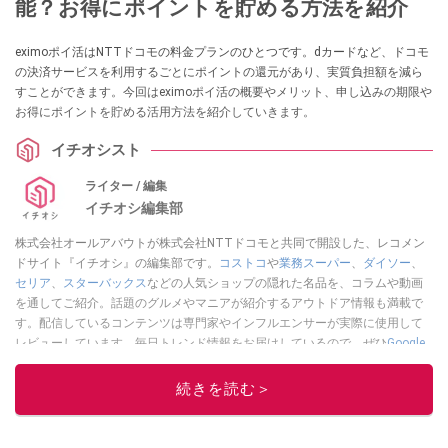
能？お得にポイントを貯める方法を紹介
eximoポイ活はNTTドコモの料金プランのひとつです。dカードなど、ドコモ
の決済サービスを利用するごとにポイントの還元があり、実質負担額を減ら
すことができます。今回はeximoポイ活の概要やメリット、申し込みの期限や
お得にポイントを貯める活用方法を紹介していきます。
イチオシスト
ライター / 編集
イチオシ編集部
株式会社オールアバウトが株式会社NTTドコモと共同で開設した、レコメン
ドサイト『イチオシ』の編集部です。
コストコ
や
業務スーパー
、
ダイソー
、
セリア
、
スターバックス
などの人気ショップの隠れた名品を、コラムや動画
を通してご紹介。話題のグルメやマニアが紹介するアウトドア情報も満載で
す。配信しているコンテンツは専門家やインフルエンサーが実際に使用して
レビューしています。毎日トレンド情報をお届けしているので、ぜひ
Google
ニュースでフォロー
してください！
続きを読む＞
このイチオシストの他の記事を読む