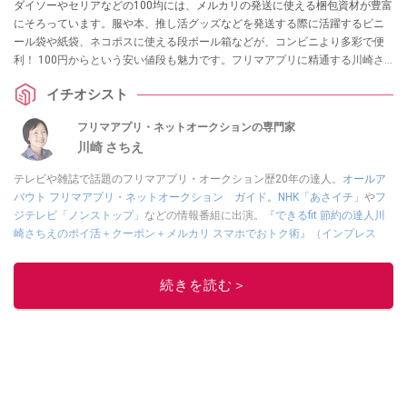
ダイソーやセリアなどの100均には、メルカリの発送に使える梱包資材が豊富
にそろっています。服や本、推し活グッズなどを発送する際に活躍するビニ
ール袋や紙袋、ネコポスに使える段ボール箱などが、コンビニより多彩で便
利！ 100円からという安い値段も魅力です。フリマアプリに精通する川崎さ
んも100均の梱包資材を愛用しているそう。今回は、100均で買えるメルカリ
イチオシスト
のおすすめ梱包資材ご紹介。「ひどい梱包に出会った」という口コミ・エピ
ソードもまとめました。
フリマアプリ・ネットオークションの専門家
川崎 さちえ
テレビや雑誌で話題のフリマアプリ・オークション歴20年の達人。
オールア
バウト フリマアプリ・ネットオークション ガイド
。
NHK「あさイチ」
や
フ
ジテレビ「ノンストップ」
などの情報番組に出演。
『できるfit 節約の達人川
崎さちえのポイ活＋クーポン＋メルカリ スマホでおトク術』（インプレス
刊）
、
『「ゆる副業」のはじめかた メルカリ スマホ1つでスキマ時間に効率
的に稼ぐ！』（翔泳社刊）
ほか著書多数。ブログは
「川崎さちえのごちゃま
続きを読む＞
ぜ日記」
。
■経歴：2003年、夫が子育てをするために、突然会社を辞める。翌月からの
給料が０円になり、家にいながら、しかも空いた時間でできるオークション
に目をつける。しかし、取引の仕方がわからずに、まずは落札者として参
加。その後、出品者側にまわり、家の中の物を出品しまくる。出品する物が
ほぼなくなってからは、仕入れを経験。ネットオークションを生活の一部に
取り入れるべく、「ネットオークションやフリマアプリは生活のインフラに