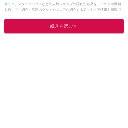
セリア
、
スターバックス
などの人気ショップの隠れた名品を、コラムや動画
を通してご紹介。話題のグルメやマニアが紹介するアウトドア情報も満載で
す。配信しているコンテンツは専門家やインフルエンサーが実際に使用して
レビューしています。毎日トレンド情報をお届けしているので、ぜひ
Google
続きを読む＞
ニュースでフォロー
してください！
このイチオシストの他の記事を読む