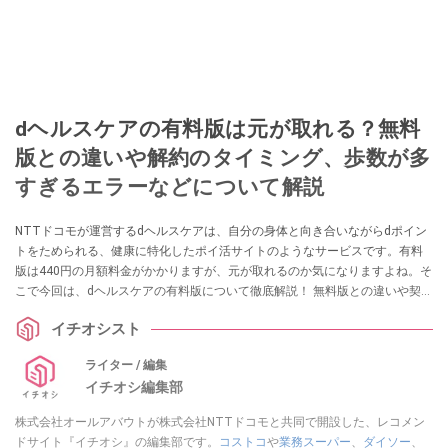
dヘルスケアの有料版は元が取れる？無料
版との違いや解約のタイミング、歩数が多
すぎるエラーなどについて解説
NTTドコモが運営するdヘルスケアは、自分の身体と向き合いながらdポイン
トをためられる、健康に特化したポイ活サイトのようなサービスです。有料
版は440円の月額料金がかかりますが、元が取れるのか気になりますよね。そ
こで今回は、dヘルスケアの有料版について徹底解説！ 無料版との違いや契約
の確認方法、無駄なく使える解約のタイミング、「歩数が多すぎる」や「値
イチオシスト
上げした？」などの気になる疑問をまとめました。
ライター / 編集
イチオシ編集部
株式会社オールアバウトが株式会社NTTドコモと共同で開設した、レコメン
ドサイト『イチオシ』の編集部です。
コストコ
や
業務スーパー
、
ダイソー
、