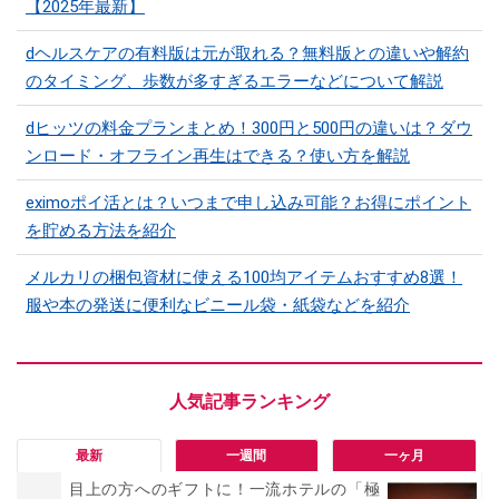
【2025年最新】
dヘルスケアの有料版は元が取れる？無料版との違いや解約
のタイミング、歩数が多すぎるエラーなどについて解説
dヒッツの料金プランまとめ！300円と500円の違いは？ダウ
ンロード・オフライン再生はできる？使い方を解説
eximoポイ活とは？いつまで申し込み可能？お得にポイント
を貯める方法を紹介
メルカリの梱包資材に使える100均アイテムおすすめ8選！
服や本の発送に便利なビニール袋・紙袋などを紹介
最新
一週間
一ヶ月
目上の方へのギフトに！一流ホテルの「極