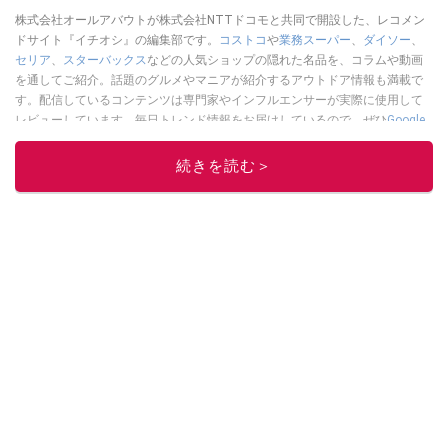
株式会社オールアバウトが株式会社NTTドコモと共同で開設した、レコメン
ドサイト『イチオシ』の編集部です。
コストコ
や
業務スーパー
、
ダイソー
、
セリア
、
スターバックス
などの人気ショップの隠れた名品を、コラムや動画
を通してご紹介。話題のグルメやマニアが紹介するアウトドア情報も満載で
す。配信しているコンテンツは専門家やインフルエンサーが実際に使用して
レビューしています。毎日トレンド情報をお届けしているので、ぜひ
Google
ニュースでフォロー
してください！
続きを読む＞
このイチオシストの他の記事を読む