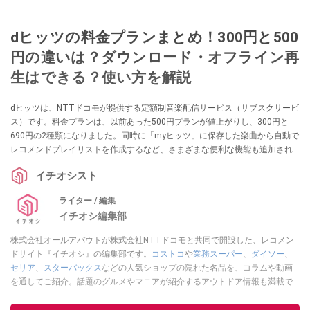
dヒッツの料金プランまとめ！300円と500
円の違いは？ダウンロード・オフライン再
生はできる？使い方を解説
dヒッツは、NTTドコモが提供する定額制音楽配信サービス（サブスクサービ
ス）です。料金プランは、以前あった500円プランが値上がりし、300円と
690円の2種類になりました。同時に「myヒッツ」に保存した楽曲から自動で
レコメンドプレイリストを作成するなど、さまざまな便利な機能も追加され
ています。今回は、dヒッツのサービス概要や料金プランによるサービス・機
イチオシスト
能の違い、オフライン再生のやり方、登録・解約手順などをまとめました。
ぜひ、参考にしてくださいね。
ライター / 編集
イチオシ編集部
株式会社オールアバウトが株式会社NTTドコモと共同で開設した、レコメン
ドサイト『イチオシ』の編集部です。
コストコ
や
業務スーパー
、
ダイソー
、
セリア
、
スターバックス
などの人気ショップの隠れた名品を、コラムや動画
を通してご紹介。話題のグルメやマニアが紹介するアウトドア情報も満載で
す。配信しているコンテンツは専門家やインフルエンサーが実際に使用して
レビューしています。毎日トレンド情報をお届けしているので、ぜひ
Google