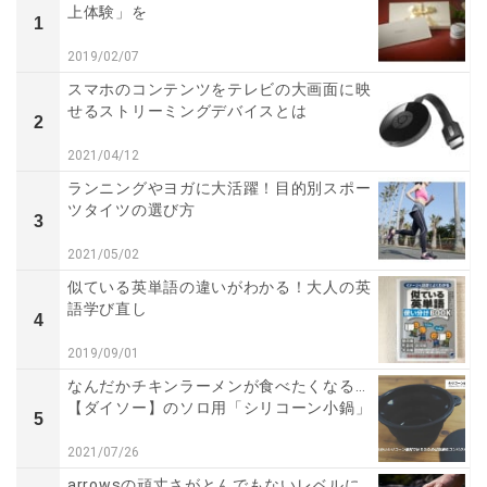
上体験」を
1
2019/02/07
スマホのコンテンツをテレビの大画面に映
せるストリーミングデバイスとは
2
2021/04/12
ランニングやヨガに大活躍！目的別スポー
ツタイツの選び方
3
2021/05/02
似ている英単語の違いがわかる！大人の英
語学び直し
4
2019/09/01
なんだかチキンラーメンが食べたくなる…
【ダイソー】のソロ用「シリコーン小鍋」
5
2021/07/26
arrowsの頑丈さがとんでもないレベルに