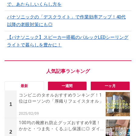
で、あたらしいくらし方を
パナソニックの「デスクライト」で作業効率アップ！40代
以降の老眼対策にも◎
【パナソニック】スピーカー搭載のパルックLEDシーリング
ライトで暮らしを豊かに！
最新
一週間
一ヶ月
コンビニのタオルおすすめランキング！1
位はローソンの「厚織りフェイスタオル」
1
2025/02/09
100均の靴擦れ防止グッズおすすめ9選！
かかと・つま先・くるぶし保護に◎ ダイ...
2