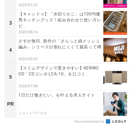
2025/01/31
【キャンドゥ】「水切りかご」は100均優
秀キッチングッズ！組み合わせた使い方レ
3
ビ...
2025/08/16
さすが無印…新作の「さらっと綿メッシュ
編み」シリーズが蒸れにくくて最高って噂
4
2026/05/07
【スリムデザインで置きやすい】KENWO
OD「CDコンポ LCA-10」を口コミ...
5
2026/07/08
1日だけ働きたい、を叶える求人サイト
PR
ショットワークス
Recommended by