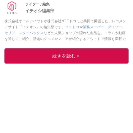
ライター / 編集
イチオシ編集部
株式会社オールアバウトが株式会社NTTドコモと共同で開設した、レコメン
ドサイト『イチオシ』の編集部です。
コストコ
や
業務スーパー
、
ダイソー
、
セリア
、
スターバックス
などの人気ショップの隠れた名品を、コラムや動画
を通してご紹介。話題のグルメやマニアが紹介するアウトドア情報も満載で
す。配信しているコンテンツは専門家やインフルエンサーが実際に使用して
レビューしています。毎日トレンド情報をお届けしているので、ぜひ
Google
続きを読む＞
ニュースでフォロー
してください！
このイチオシストの他の記事を読む