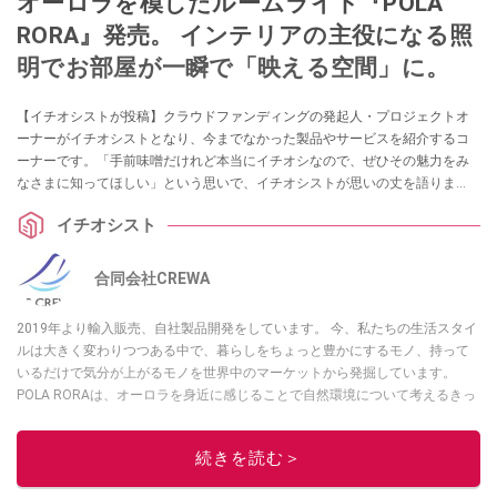
オーロラを模したルームライト『POLA
RORA』発売。 インテリアの主役になる照
明でお部屋が一瞬で「映える空間」に。
【イチオシストが投稿】クラウドファンディングの発起人・プロジェクトオ
ーナーがイチオシストとなり、今までなかった製品やサービスを紹介するコ
ーナーです。「手前味噌だけれど本当にイチオシなので、ぜひその魅力をみ
なさまに知ってほしい」という思いで、イチオシストが思いの丈を語りま
す。作り手や担い手の想いを知り、未来の「買ってよかった！」に繋げまし
イチオシスト
ょう。
合同会社CREWA
2019年より輸入販売、自社製品開発をしています。 今、私たちの生活スタイ
ルは大きく変わりつつある中で、暮らしをちょっと豊かにするモノ、持って
いるだけで気分が上がるモノを世界中のマーケットから発掘しています。
POLA RORAは、オーロラを身近に感じることで自然環境について考えるきっ
かけとなりました。 この商品が日本の皆さまに癒しと希望の光となることを
願っています。
続きを読む＞
このイチオシストの他の記事を読む