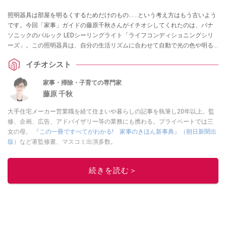
照明器具は部屋を明るくするためだけのもの……という考え方はもう古いよう
です。今回「家事」ガイドの藤原千秋さんがイチオシしてくれたのは、パナ
ソニックのパルック LEDシーリングライト「ライフコンディショニングシリ
ーズ」。この照明器具は、自分の生活リズムに合わせて自動で光の色や明る
さを変えられたり、スピーカーから生活シーンに合わせたBGMや音声プッシ
イチオシスト
ュ通知が流れてきたりするなど、「光」と「音」でくらしをサポートしてく
れるとのこと。藤原さんにその魅力を聞いてみました。（提供：パナソニッ
家事・掃除・子育ての専門家
ク株式会社）
藤原 千秋
大手住宅メーカー営業職を経て住まいや暮らしの記事を執筆し20年以上。監
修、企画、広告、アドバイザリー等の業務にも携わる。プライベートでは三
女の母。
『この一冊ですべてがわかる! 家事のきほん新事典』（朝日新聞出
版）
など著監修書、マスコミ出演多数。
このイチオシストの他の記事を読む
続きを読む＞