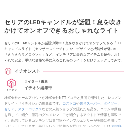
セリアのLEDキャンドルが話題！息を吹き
かけてオンオフできるおしゃれなライト
セリアのLEDキャンドルが話題沸騰中！息を吹きかけてオンオフできる「LED
キャンドルライト（センサースイッチ）」や、デザインと機能性が魅力の
「きらきらラメロウソク」など、インテリアに最適なアイテムを紹介。おし
ゃれで安全、手頃な価格で手に入るこれらのライトをぜひチェックしてみて
ください！
イチオシスト
ライター / 編集
イチオシ編集部
株式会社オールアバウトが株式会社NTTドコモと共同で開設した、レコメン
ドサイト『イチオシ』の編集部です。
コストコ
や
業務スーパー
、
ダイソー
、
セリア
、
スターバックス
などの人気ショップの隠れた名品を、コラムや動画
を通してご紹介。話題のグルメやマニアが紹介するアウトドア情報も満載で
す。配信しているコンテンツは専門家やインフルエンサーが実際に使用して
レビューしています。毎日トレンド情報をお届けしているので、ぜひ
Google