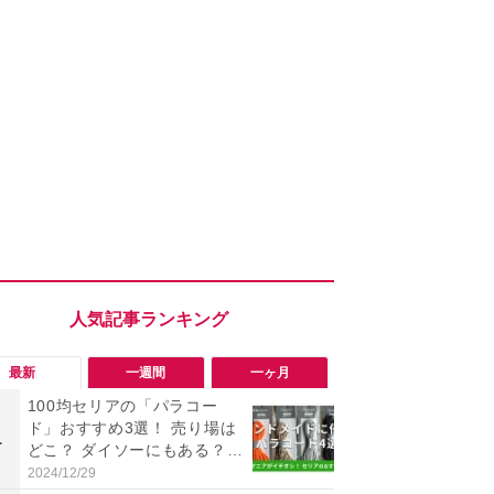
最新
一週間
一ヶ月
100均セリアの「パラコー
「会計時に
ド」おすすめ3選！ 売り場は
たい」「お
1
1
どこ？ ダイソーにもある？
【セブン】お
色・長さ・太さも種類豊富
リンク1本が
2024/12/29
2026/08/08