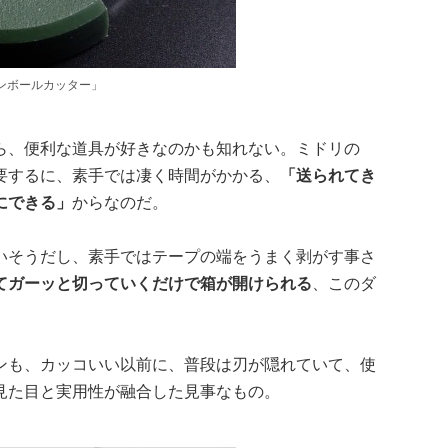
ンボールカッター」
ら、便利な道具が好きなのかも知れない。ミドリの
要するに、素手では凄く時間がかかる、
「送られてき
にできる」
からなのだ。
いそうだし、素手ではテープの端をうまく剥がす事さ
てガーッと切っていくだけで箱が開けられる
、このダ
ンも、カッコいい以前に、普段は刃が隠れていて、使
見た目と実用性が融合した見事なもの。