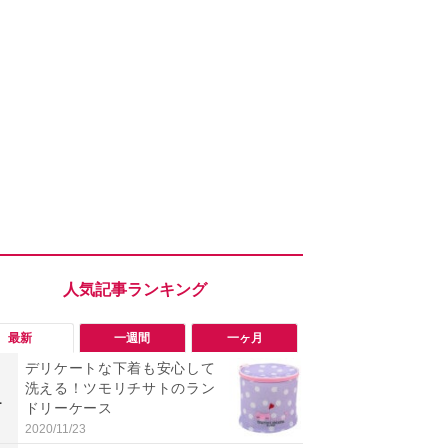
最新
一週間
一ヶ月
デリケートな下着も安心して
【評価4以上】M
洗える！ツモリチサトのラン
JOR V」
1
1
ドリーケース
力のサウン
リーがイチ
2020/11/23
2026/08/03