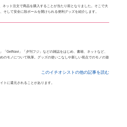
し、ネット注文で商品を購入することが当たり前となりました。そこで大
、そして安全に段ボールを開けられる便利グッズを紹介します。
「GetNavi」「夕刊フジ」などの雑誌をはじめ、書籍、ネットなど、
めのモノについて執筆。グッズの使いこなしや新しい視点でのモノの遊
このイチオシストの他の記事を読む
イトに還元されることがあります。